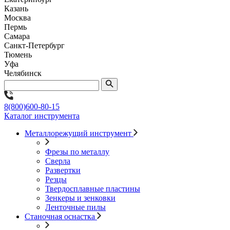
Казань
Москва
Пермь
Самара
Санкт-Петербург
Тюмень
Уфа
Челябинск
8(800)600-80-15
Каталог инструмента
Металлорежущий инструмент
Фрезы по металлу
Сверла
Развертки
Резцы
Твердосплавные пластины
Зенкеры и зенковки
Ленточные пилы
Станочная оснастка