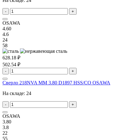
На складе:
24
-
+
OSAWA
4.60
4.6
24
58
628.18 ₽
502.54 ₽
-
+
Сверло 218NVA MM 3.80 D1897 HSS/CO OSAWA
На складе:
24
-
+
OSAWA
3.80
3.8
22
55