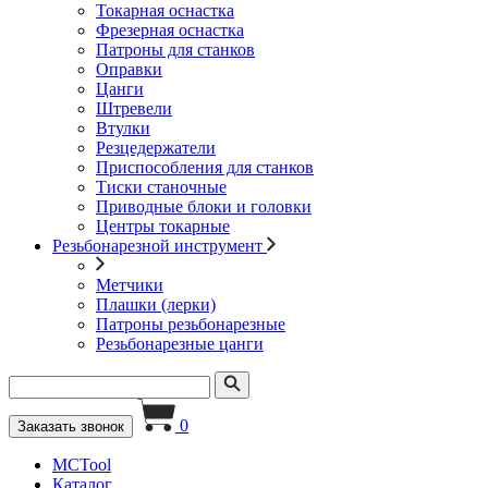
Токарная оснастка
Фрезерная оснастка
Патроны для станков
Оправки
Цанги
Штревели
Втулки
Резцедержатели
Приспособления для станков
Тиски станочные
Приводные блоки и головки
Центры токарные
Резьбонарезной инструмент
Метчики
Плашки (лерки)
Патроны резьбонарезные
Резьбонарезные цанги
0
Заказать звонок
MCTool
Каталог