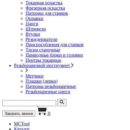
Токарная оснастка
Фрезерная оснастка
Патроны для станков
Оправки
Цанги
Штревели
Втулки
Резцедержатели
Приспособления для станков
Тиски станочные
Приводные блоки и головки
Центры токарные
Резьбонарезной инструмент
Метчики
Плашки (лерки)
Патроны резьбонарезные
Резьбонарезные цанги
0
Заказать звонок
MCTool
Каталог