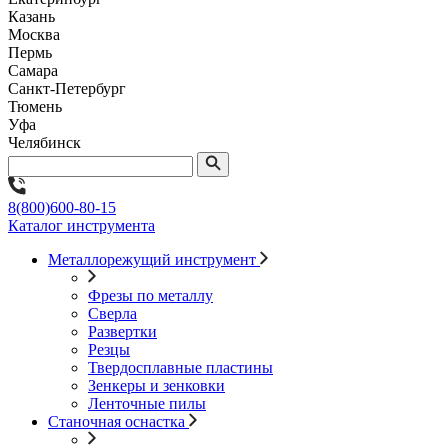
Казань
Москва
Пермь
Самара
Санкт-Петербург
Тюмень
Уфа
Челябинск
8(800)600-80-15
Каталог инструмента
Металлорежущий инструмент
Фрезы по металлу
Сверла
Развертки
Резцы
Твердосплавные пластины
Зенкеры и зенковки
Ленточные пилы
Станочная оснастка