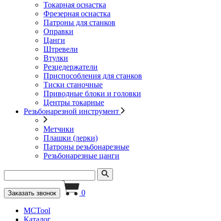
Токарная оснастка
Фрезерная оснастка
Патроны для станков
Оправки
Цанги
Штревели
Втулки
Резцедержатели
Приспособления для станков
Тиски станочные
Приводные блоки и головки
Центры токарные
Резьбонарезной инструмент
Метчики
Плашки (лерки)
Патроны резьбонарезные
Резьбонарезные цанги
0
Заказать звонок
MCTool
Каталог