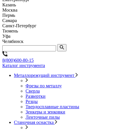
Казань
Москва
Пермь
Самара
Санкт-Петербург
Тюмень
Уфа
Челябинск
8(800)600-80-15
Каталог инструмента
Металлорежущий инструмент
Фрезы по металлу
Сверла
Развертки
Резцы
Твердосплавные пластины
Зенкеры и зенковки
Ленточные пилы
Станочная оснастка