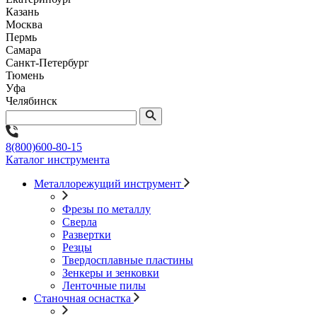
Казань
Москва
Пермь
Самара
Санкт-Петербург
Тюмень
Уфа
Челябинск
8(800)600-80-15
Каталог инструмента
Металлорежущий инструмент
Фрезы по металлу
Сверла
Развертки
Резцы
Твердосплавные пластины
Зенкеры и зенковки
Ленточные пилы
Станочная оснастка