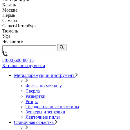
Казань
Москва
Пермь
Самара
Санкт-Петербург
Тюмень
Уфа
Челябинск
8(800)600-80-15
Каталог инструмента
Металлорежущий инструмент
Фрезы по металлу
Сверла
Развертки
Резцы
Твердосплавные пластины
Зенкеры и зенковки
Ленточные пилы
Станочная оснастка