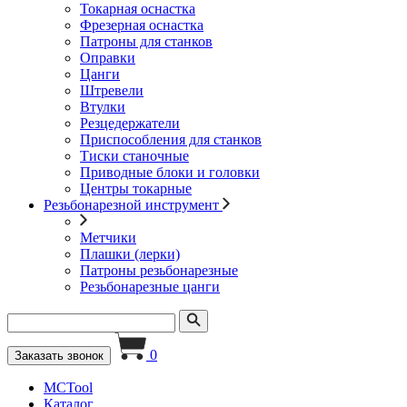
Токарная оснастка
Фрезерная оснастка
Патроны для станков
Оправки
Цанги
Штревели
Втулки
Резцедержатели
Приспособления для станков
Тиски станочные
Приводные блоки и головки
Центры токарные
Резьбонарезной инструмент
Метчики
Плашки (лерки)
Патроны резьбонарезные
Резьбонарезные цанги
0
Заказать звонок
MCTool
Каталог