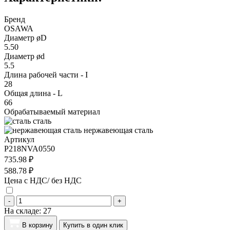
Бренд
OSAWA
Диаметр øD
5.50
Диаметр ød
5.5
Длина рабочей части - I
28
Общая длина - L
66
Обрабатываемый материал
сталь
нержавеющая сталь
Артикул
P218NVA0550
735.98 ₽
588.78 ₽
Цена с НДС/ без НДС
-
+
На складе:
27
В корзину
Купить в один клик