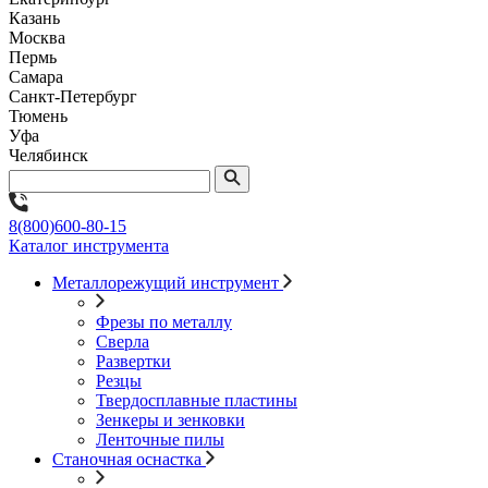
Казань
Москва
Пермь
Самара
Санкт-Петербург
Тюмень
Уфа
Челябинск
8(800)600-80-15
Каталог инструмента
Металлорежущий инструмент
Фрезы по металлу
Сверла
Развертки
Резцы
Твердосплавные пластины
Зенкеры и зенковки
Ленточные пилы
Станочная оснастка