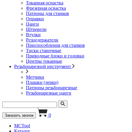
Токарная оснастка
Фрезерная оснастка
Патроны для станков
Оправки
Цанги
Штревели
Втулки
Резцедержатели
Приспособления для станков
Тиски станочные
Приводные блоки и головки
Центры токарные
Резьбонарезной инструмент
Метчики
Плашки (лерки)
Патроны резьбонарезные
Резьбонарезные цанги
0
Заказать звонок
MCTool
Каталог