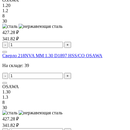
OSAWA
1.20
1.2
8
30
427.28 ₽
341.82 ₽
-
+
Сверло 218NVA MM 1.30 D1897 HSS/CO OSAWA
На складе:
39
-
+
OSAWA
1.30
1.3
8
30
427.28 ₽
341.82 ₽