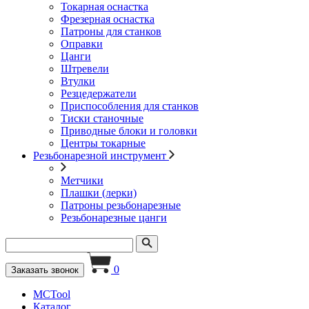
Токарная оснастка
Фрезерная оснастка
Патроны для станков
Оправки
Цанги
Штревели
Втулки
Резцедержатели
Приспособления для станков
Тиски станочные
Приводные блоки и головки
Центры токарные
Резьбонарезной инструмент
Метчики
Плашки (лерки)
Патроны резьбонарезные
Резьбонарезные цанги
0
Заказать звонок
MCTool
Каталог