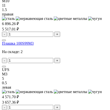
M10
11
1.5
правая
6 896.26 ₽
5 517.01 ₽
-
+
Плашка 100S99M3
На складе:
2
-
+
UFS
M3
5
0.5
левая
4 571.70 ₽
3 657.36 ₽
-
+