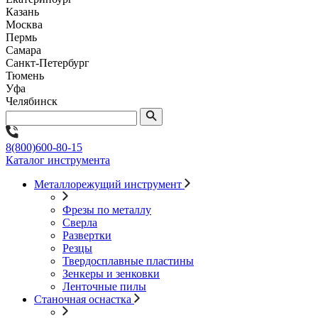
Казань
Москва
Пермь
Самара
Санкт-Петербург
Тюмень
Уфа
Челябинск
8(800)600-80-15
Каталог инструмента
Металлорежущий инструмент
Фрезы по металлу
Сверла
Развертки
Резцы
Твердосплавные пластины
Зенкеры и зенковки
Ленточные пилы
Станочная оснастка