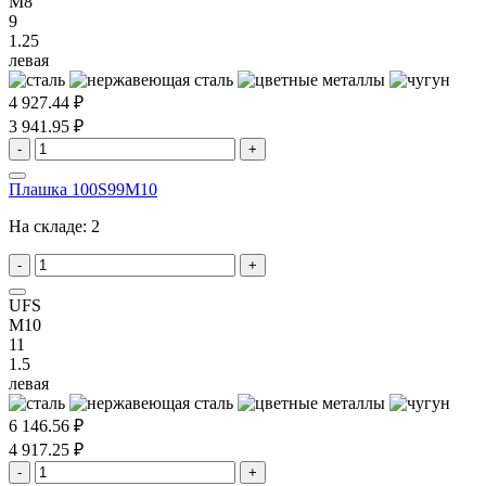
M8
9
1.25
левая
4 927.44 ₽
3 941.95 ₽
-
+
Плашка 100S99M10
На складе:
2
-
+
UFS
M10
11
1.5
левая
6 146.56 ₽
4 917.25 ₽
-
+