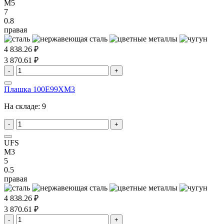
M5
7
0.8
правая
4 838.26 ₽
3 870.61 ₽
-
+
Плашка 100E99XM3
На складе:
9
-
+
UFS
M3
5
0.5
правая
4 838.26 ₽
3 870.61 ₽
-
+