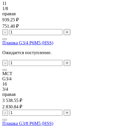
11
1/8
правая
939.25 ₽
751.40 ₽
-
+
Плашка G3/4 P6M5 (HSS)
Ожидается поступление.
-
+
MCT
G3/4
16
3/4
правая
3 538.55 ₽
2 830.84 ₽
-
+
Плашка G3/8 P6M5 (HSS)