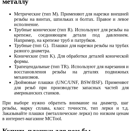
металлу
Метрические (тип М). Применяют для нарезки внешней
резьбы на винтах, шпильках и болтах. Правое и левое
исполнение.
Трубные конические (тип R). Используют для резьбы на
крепеже, соединяющем детали под давлением.
Например, на крепеже труб и патрубков.
Трубные (тип G). Плашки для нарезки резьбы на трубах
разного диаметра.
Конические (тип K). Для обработки деталей конической
формы.
Трапецеидальные (тип TR). Используют для нарезания и
восстановления резьбы на деталях подвижных
механизмов.
Дюймовые плашки (UNC/UNF, BSW/BSF). Применяют
для резьб при производстве запасных частей для
американских станков.
При выборе нужно обратить внимание на диаметр, шаг
резьбы, марку сплава, класс точности, тип лерки и т.д.
Заказывайте плашки (металлические лерки) по низким ценам
в интернет-магазине MCTool.
Купить плашки для резьбы