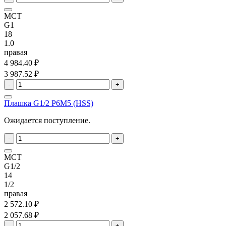
MCT
G1
18
1.0
правая
4 984.40 ₽
3 987.52 ₽
-
+
Плашка G1/2 P6M5 (HSS)
Ожидается поступление.
-
+
MCT
G1/2
14
1/2
правая
2 572.10 ₽
2 057.68 ₽
-
+