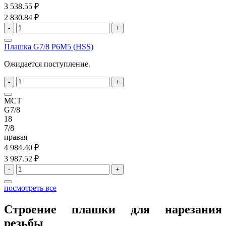
3 538.55 ₽
2 830.84 ₽
-
+
Плашка G7/8 P6M5 (HSS)
Ожидается поступление.
-
+
MCT
G7/8
18
7/8
правая
4 984.40 ₽
3 987.52 ₽
-
+
посмотреть все
Строение плашки для нарезания
резьбы