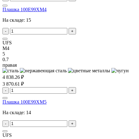
Плашка 100E99XM4
На складе:
15
-
+
UFS
M4
5
0.7
правая
4 838.26 ₽
3 870.61 ₽
-
+
Плашка 100E99XM5
На складе:
14
-
+
UFS