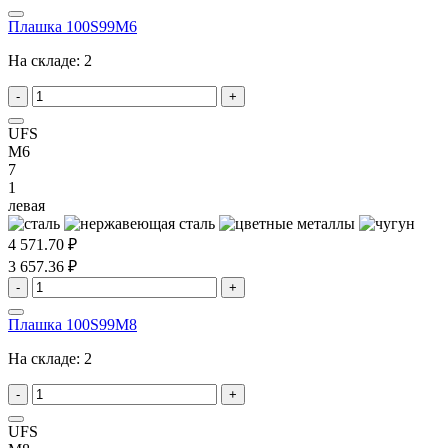
Плашка 100S99M6
На складе:
2
-
+
UFS
M6
7
1
левая
4 571.70 ₽
3 657.36 ₽
-
+
Плашка 100S99M8
На складе:
2
-
+
UFS