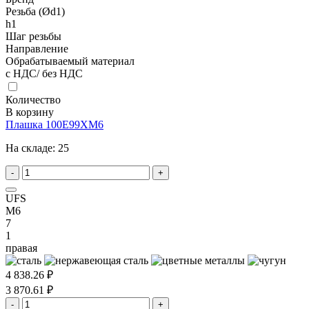
Резьба (Ød1)
h1
Шаг резьбы
Направление
Обрабатываемый материал
с НДС/ без НДС
Количество
В корзину
Плашка 100E99XM6
На складе:
25
-
+
UFS
M6
7
1
правая
4 838.26 ₽
3 870.61 ₽
-
+