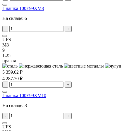
Плашка 100E99XM8
На складе:
6
-
+
UFS
M8
9
1.25
правая
5 359.62 ₽
4 287.70 ₽
-
+
Плашка 100E99XM10
На складе:
3
-
+
UFS