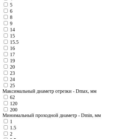
5
6
8
9
14
15
15.5
16
17
19
20
23
24
25
Максимальный диаметр отрезки - Dmax, мм
62
120
200
Минимальный проходной диаметр - Dmin, мм
1
1.5
2