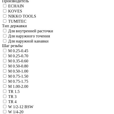
Производитель
ECHAIN
KOVES
NIKKO TOOLS
TUMITEC
Тип державки
Для внутренней расточки
Для наружного точения
Для наружной канавки
Шаг резьбы
M 0.25-0.45
M 0.25-0.70
M 0.35-0.60
M 0.50-0.80
M 0.50-1.00
M 0.75-1.50
M 0.75-1.75
M 1.00-2.00
TR 1.5
TR 3
TR 4
W 1/2-12 BSW
W 1/4-20