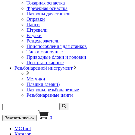
Токарная оснастка
Фрезерная оснастка
Патроны для станков
Оправки
Цанги
Штревели
Втулки
Резцедержатели
Приспособления для станков
Тиски станочные
Приводные блоки и головки
Центры токарные
Резьбонарезной инструмент
Метчики
Плашки (лерки)
Патроны резьбонарезные
Резьбонарезные цанги
0
Заказать звонок
MCTool
Каталог