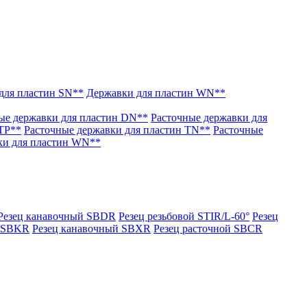
для пластин SN**
Державки для пластин WN**
ые державки для пластин DN**
Расточные державки для
 TP**
Расточные державки для пластин TN**
Расточные
ки для пластин WN**
Резец канавочный SBDR
Резец резьбовой STIR/L-60°
Резец
й SBKR
Резец канавочный SBXR
Резец расточной SBCR