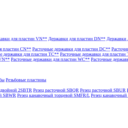
авки для пластин VN**
Державки для пластин DN**
Державки 
я пластин CN**
Расточные державки для пластин DC**
Расточн
е державки для пластин TC**
Расточные державки для пластин
 VN**
Расточные державки для пластин WC**
Расточные держав
ьбы
Резьбовые пластины
й двойной 2SBTR
Резец расточной SBQR
Резец расточной SBUR
ый SBWR
Резец канавочный торцевой SMFR/L
Резец канавочны