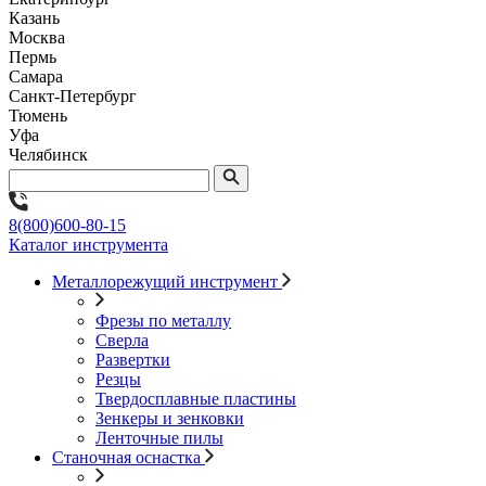
Казань
Москва
Пермь
Самара
Санкт-Петербург
Тюмень
Уфа
Челябинск
8(800)600-80-15
Каталог инструмента
Металлорежущий инструмент
Фрезы по металлу
Сверла
Развертки
Резцы
Твердосплавные пластины
Зенкеры и зенковки
Ленточные пилы
Станочная оснастка