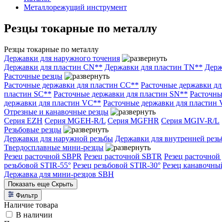
Металлорежущий инструмент
Резцы токарные по металлу
Резцы токарные по металлу
Державки для наружного точения
Державки для пластин CN**
Державки для пластин TN**
Держ
Расточные резцы
Расточные державки для пластин CC**
Расточные державки дл
пластин SC**
Расточные державки для пластин SN**
Расточны
державки для пластин VC**
Расточные державки для пластин
Отрезные и канавочные резцы
Серия EZH
Серия MGEH-R/L
Серия MGFHR
Серия MGIV-R/L
Резьбовые резцы
Державки для наружной резьбы
Державки для внутренней рез
Твердосплавные мини-резцы
Резец расточной SBPR
Резец расточной SBTR
Резец расточно
резьбовой STIR-55°
Резец резьбовой STIR-30°
Резец канавочн
Державка для мини-резцов SBH
Показать еще
Скрыть
Фильтр
Наличие товара
В наличии