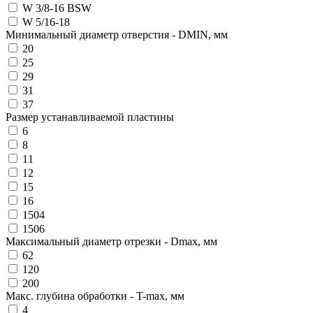
W 3/8-16 BSW
W 5/16-18
Минимальный диаметр отверстия - DMIN, мм
20
25
29
31
37
Размер устанавливаемой пластины
6
8
11
12
15
16
1504
1506
Максимальный диаметр отрезки - Dmax, мм
62
120
200
Макс. глубина обработки - T-max, мм
4