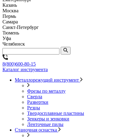
Казань
Москва
Пермь
Самара
Санкт-Петербург
Тюмень
Уфа
Челябинск
8(800)600-80-15
Каталог инструмента
Металлорежущий инструмент
Фрезы по металлу
Сверла
Развертки
Резцы
Твердосплавные пластины
Зенкеры и зенковки
Ленточные пилы
Станочная оснастка