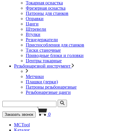
Токарная оснастка
Фрезерная оснастка
Патроны для станков
Оправки
Цанги
Штревели
Втулки
Резцедержатели
Приспособления для станков
Тиски станочные
Приводные блоки и головки
Центры токарные
Резьбонарезной инструмент
Метчики
Плашки (лерки)
Патроны резьбонарезные
Резьбонарезные цанги
0
Заказать звонок
MCTool
Каталог