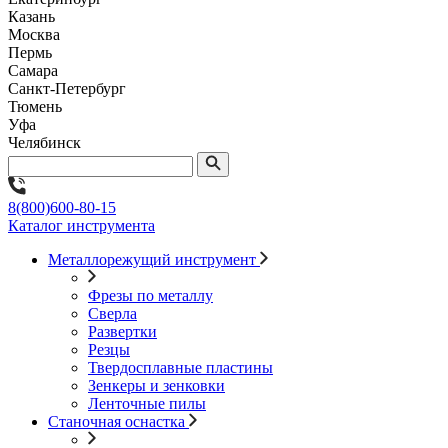
Казань
Москва
Пермь
Самара
Санкт-Петербург
Тюмень
Уфа
Челябинск
8(800)600-80-15
Каталог инструмента
Металлорежущий инструмент
Фрезы по металлу
Сверла
Развертки
Резцы
Твердосплавные пластины
Зенкеры и зенковки
Ленточные пилы
Станочная оснастка