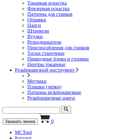
Токарная оснастка
Фрезерная оснастка
Патроны для станков
Оправки
Цанги
Штревели
Втулки
Резцедержатели
Приспособления для станков
Тиски станочные
Приводные блоки и головки
Центры токарные
Резьбонарезной инструмент
Метчики
Плашки (лерки)
Патроны резьбонарезные
Резьбонарезные цанги
0
Заказать звонок
MCTool
Каталог