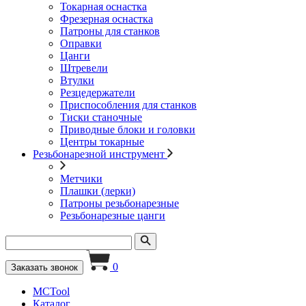
Токарная оснастка
Фрезерная оснастка
Патроны для станков
Оправки
Цанги
Штревели
Втулки
Резцедержатели
Приспособления для станков
Тиски станочные
Приводные блоки и головки
Центры токарные
Резьбонарезной инструмент
Метчики
Плашки (лерки)
Патроны резьбонарезные
Резьбонарезные цанги
0
Заказать звонок
MCTool
Каталог