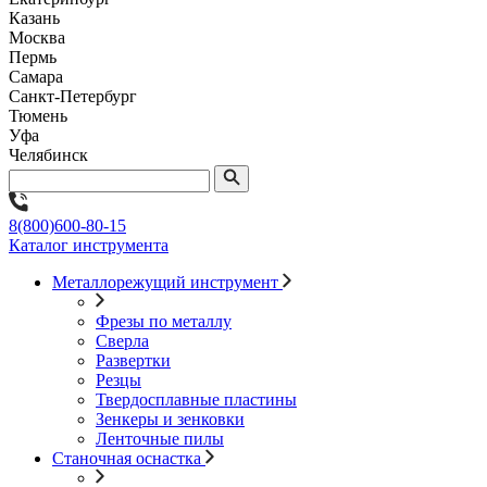
Казань
Москва
Пермь
Самара
Санкт-Петербург
Тюмень
Уфа
Челябинск
8(800)600-80-15
Каталог инструмента
Металлорежущий инструмент
Фрезы по металлу
Сверла
Развертки
Резцы
Твердосплавные пластины
Зенкеры и зенковки
Ленточные пилы
Станочная оснастка