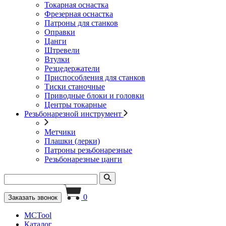
Токарная оснастка
Фрезерная оснастка
Патроны для станков
Оправки
Цанги
Штревели
Втулки
Резцедержатели
Приспособления для станков
Тиски станочные
Приводные блоки и головки
Центры токарные
Резьбонарезной инструмент
Метчики
Плашки (лерки)
Патроны резьбонарезные
Резьбонарезные цанги
0
Заказать звонок
MCTool
Каталог