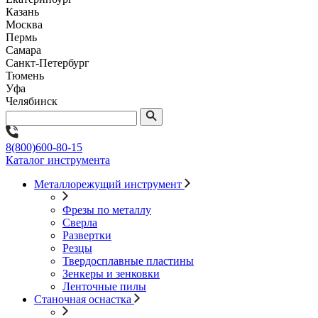
Казань
Москва
Пермь
Самара
Санкт-Петербург
Тюмень
Уфа
Челябинск
8(800)600-80-15
Каталог инструмента
Металлорежущий инструмент
Фрезы по металлу
Сверла
Развертки
Резцы
Твердосплавные пластины
Зенкеры и зенковки
Ленточные пилы
Станочная оснастка