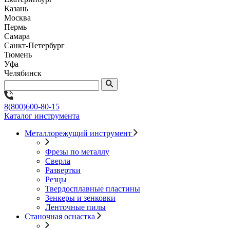
Казань
Москва
Пермь
Самара
Санкт-Петербург
Тюмень
Уфа
Челябинск
8(800)600-80-15
Каталог инструмента
Металлорежущий инструмент
Фрезы по металлу
Сверла
Развертки
Резцы
Твердосплавные пластины
Зенкеры и зенковки
Ленточные пилы
Станочная оснастка