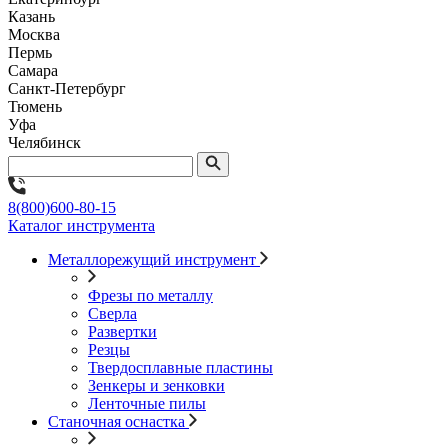
Казань
Москва
Пермь
Самара
Санкт-Петербург
Тюмень
Уфа
Челябинск
8(800)600-80-15
Каталог инструмента
Металлорежущий инструмент
Фрезы по металлу
Сверла
Развертки
Резцы
Твердосплавные пластины
Зенкеры и зенковки
Ленточные пилы
Станочная оснастка