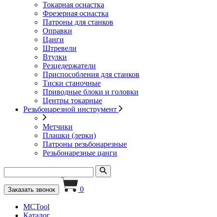
Токарная оснастка
Фрезерная оснастка
Патроны для станков
Оправки
Цанги
Штревели
Втулки
Резцедержатели
Приспособления для станков
Тиски станочные
Приводные блоки и головки
Центры токарные
Резьбонарезной инструмент
Метчики
Плашки (лерки)
Патроны резьбонарезные
Резьбонарезные цанги
0
Заказать звонок
MCTool
Каталог