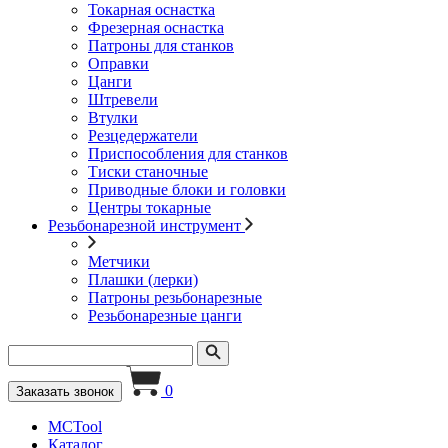
Токарная оснастка
Фрезерная оснастка
Патроны для станков
Оправки
Цанги
Штревели
Втулки
Резцедержатели
Приспособления для станков
Тиски станочные
Приводные блоки и головки
Центры токарные
Резьбонарезной инструмент
Метчики
Плашки (лерки)
Патроны резьбонарезные
Резьбонарезные цанги
0
Заказать звонок
MCTool
Каталог