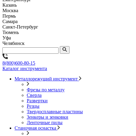
Казань
Москва
Пермь
Самара
Санкт-Петербург
Тюмень
Уфа
Челябинск
8(800)600-80-15
Каталог инструмента
Металлорежущий инструмент
Фрезы по металлу
Сверла
Развертки
Резцы
Твердосплавные пластины
Зенкеры и зенковки
Ленточные пилы
Станочная оснастка