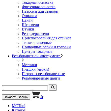
Токарная оснастка
Фрезерная оснастка
Патроны для станков
Оправки
Цанги
Штревели
Втулки
Резцедержатели
Приспособления для станков
Тиски станочные
Приводные блоки и головки
Центры токарные
Резьбонарезной инструмент
Метчики
Плашки (лерки)
Патроны резьбонарезные
Резьбонарезные цанги
0
Заказать звонок
MCTool
Каталог