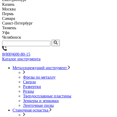
Казань
Москва
Пермь
Самара
Санкт-Петербург
Тюмень
Уфа
Челябинск
8(800)600-80-15
Каталог инструмента
Металлорежущий инструмент
Фрезы по металлу
Сверла
Развертки
Резцы
Твердосплавные пластины
Зенкеры и зенковки
Ленточные пилы
Станочная оснастка