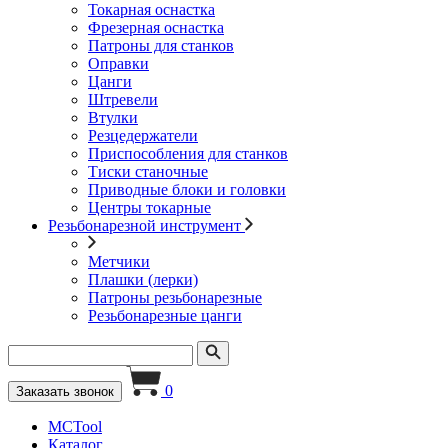
Токарная оснастка
Фрезерная оснастка
Патроны для станков
Оправки
Цанги
Штревели
Втулки
Резцедержатели
Приспособления для станков
Тиски станочные
Приводные блоки и головки
Центры токарные
Резьбонарезной инструмент
Метчики
Плашки (лерки)
Патроны резьбонарезные
Резьбонарезные цанги
0
Заказать звонок
MCTool
Каталог