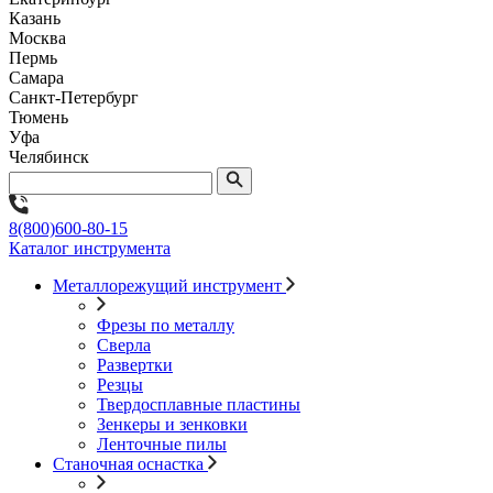
Казань
Москва
Пермь
Самара
Санкт-Петербург
Тюмень
Уфа
Челябинск
8(800)600-80-15
Каталог инструмента
Металлорежущий инструмент
Фрезы по металлу
Сверла
Развертки
Резцы
Твердосплавные пластины
Зенкеры и зенковки
Ленточные пилы
Станочная оснастка