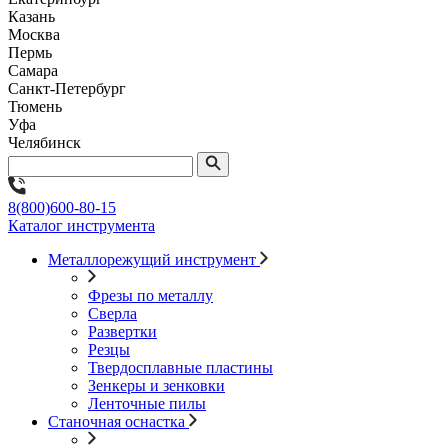
Казань
Москва
Пермь
Самара
Санкт-Петербург
Тюмень
Уфа
Челябинск
8(800)600-80-15
Каталог инструмента
Металлорежущий инструмент
Фрезы по металлу
Сверла
Развертки
Резцы
Твердосплавные пластины
Зенкеры и зенковки
Ленточные пилы
Станочная оснастка