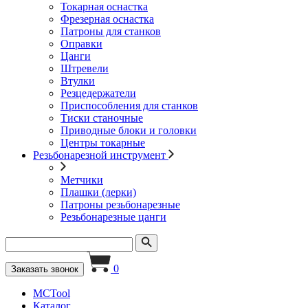
Токарная оснастка
Фрезерная оснастка
Патроны для станков
Оправки
Цанги
Штревели
Втулки
Резцедержатели
Приспособления для станков
Тиски станочные
Приводные блоки и головки
Центры токарные
Резьбонарезной инструмент
Метчики
Плашки (лерки)
Патроны резьбонарезные
Резьбонарезные цанги
0
Заказать звонок
MCTool
Каталог