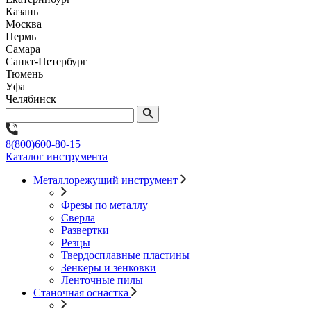
Казань
Москва
Пермь
Самара
Санкт-Петербург
Тюмень
Уфа
Челябинск
8(800)600-80-15
Каталог инструмента
Металлорежущий инструмент
Фрезы по металлу
Сверла
Развертки
Резцы
Твердосплавные пластины
Зенкеры и зенковки
Ленточные пилы
Станочная оснастка