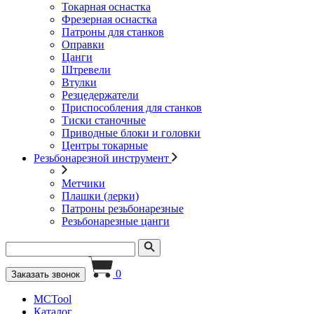
Токарная оснастка
Фрезерная оснастка
Патроны для станков
Оправки
Цанги
Штревели
Втулки
Резцедержатели
Приспособления для станков
Тиски станочные
Приводные блоки и головки
Центры токарные
Резьбонарезной инструмент
Метчики
Плашки (лерки)
Патроны резьбонарезные
Резьбонарезные цанги
0
Заказать звонок
MCTool
Каталог