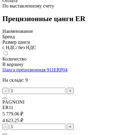
Оплата
По выставленному счету
Прецизионные цанги ER
Наименование
Бренд
Размер цанги
с НДС/ без НДС
Количество
В корзину
Цанга прецизионная 911ERP04
На складе:
9
-
+
PAGNONI
ER11
5 779.06 ₽
4 623.25 ₽
-
+