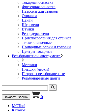
Токарная оснастка
Фрезерная оснастка
Патроны для станков
Оправки
Цанги
Штревели
Втулки
Резцедержатели
Приспособления для станков
Тиски станочные
Приводные блоки и головки
Центры токарные
Резьбонарезной инструмент
Метчики
Плашки (лерки)
Патроны резьбонарезные
Резьбонарезные цанги
0
Заказать звонок
MCTool
Каталог