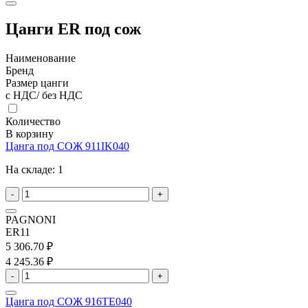
Цанги ER под сож
Наименование
Бренд
Размер цанги
с НДС/ без НДС
Количество
В корзину
Цанга под СОЖ 911IK040
На складе:
1
-
+
PAGNONI
ER11
5 306.70 ₽
4 245.36 ₽
-
+
Цанга под СОЖ 916TE040