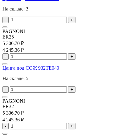
На складе:
3
-
+
PAGNONI
ER25
5 306.70 ₽
4 245.36 ₽
-
+
Цанга под СОЖ 932TE040
На складе:
5
-
+
PAGNONI
ER32
5 306.70 ₽
4 245.36 ₽
-
+