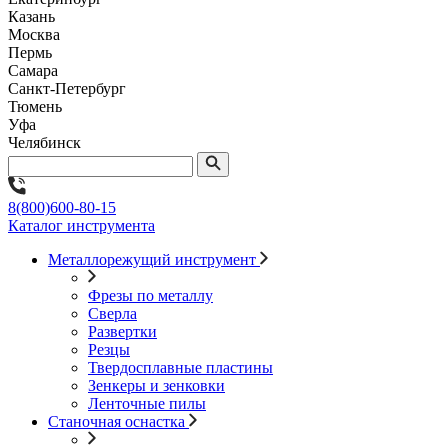
Казань
Москва
Пермь
Самара
Санкт-Петербург
Тюмень
Уфа
Челябинск
8(800)600-80-15
Каталог инструмента
Металлорежущий инструмент
Фрезы по металлу
Сверла
Развертки
Резцы
Твердосплавные пластины
Зенкеры и зенковки
Ленточные пилы
Станочная оснастка