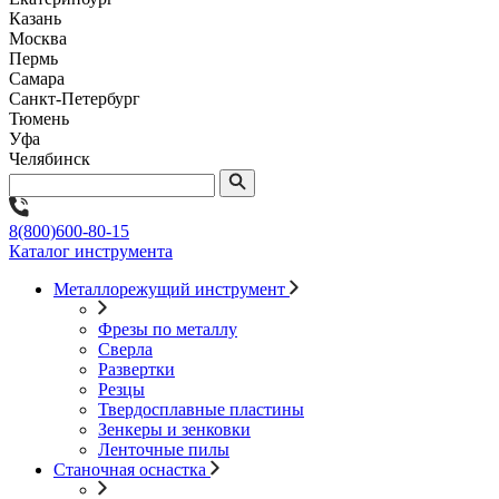
Казань
Москва
Пермь
Самара
Санкт-Петербург
Тюмень
Уфа
Челябинск
8(800)600-80-15
Каталог инструмента
Металлорежущий инструмент
Фрезы по металлу
Сверла
Развертки
Резцы
Твердосплавные пластины
Зенкеры и зенковки
Ленточные пилы
Станочная оснастка