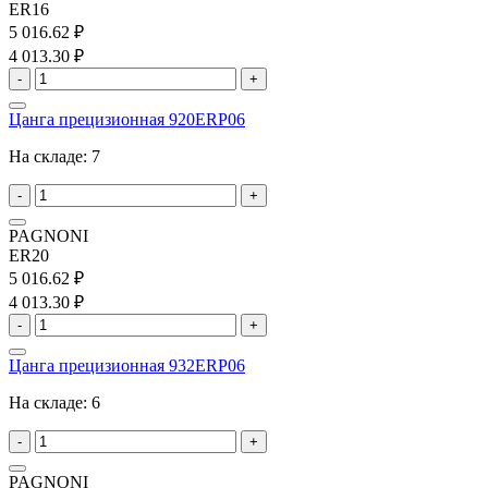
ER16
5 016.62 ₽
4 013.30 ₽
-
+
Цанга прецизионная 920ERP06
На складе:
7
-
+
PAGNONI
ER20
5 016.62 ₽
4 013.30 ₽
-
+
Цанга прецизионная 932ERP06
На складе:
6
-
+
PAGNONI