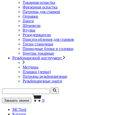
Токарная оснастка
Фрезерная оснастка
Патроны для станков
Оправки
Цанги
Штревели
Втулки
Резцедержатели
Приспособления для станков
Тиски станочные
Приводные блоки и головки
Центры токарные
Резьбонарезной инструмент
Метчики
Плашки (лерки)
Патроны резьбонарезные
Резьбонарезные цанги
0
Заказать звонок
MCTool
Каталог