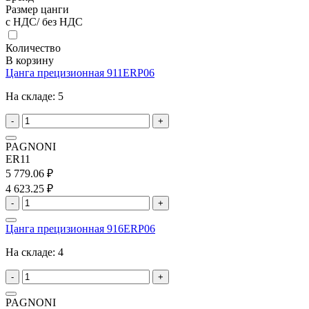
Размер цанги
с НДС/ без НДС
Количество
В корзину
Цанга прецизионная 911ERP06
На складе:
5
-
+
PAGNONI
ER11
5 779.06 ₽
4 623.25 ₽
-
+
Цанга прецизионная 916ERP06
На складе:
4
-
+
PAGNONI