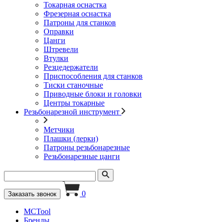
Токарная оснастка
Фрезерная оснастка
Патроны для станков
Оправки
Цанги
Штревели
Втулки
Резцедержатели
Приспособления для станков
Тиски станочные
Приводные блоки и головки
Центры токарные
Резьбонарезной инструмент
Метчики
Плашки (лерки)
Патроны резьбонарезные
Резьбонарезные цанги
0
Заказать звонок
MCTool
Бренды