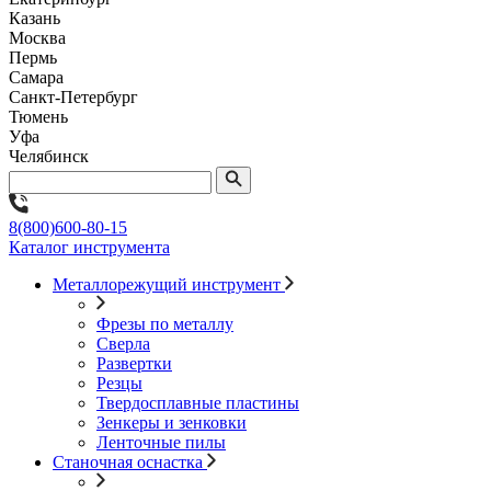
Казань
Москва
Пермь
Самара
Санкт-Петербург
Тюмень
Уфа
Челябинск
8(800)600-80-15
Каталог инструмента
Металлорежущий инструмент
Фрезы по металлу
Сверла
Развертки
Резцы
Твердосплавные пластины
Зенкеры и зенковки
Ленточные пилы
Станочная оснастка