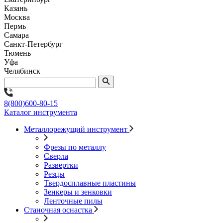
Казань
Москва
Пермь
Самара
Санкт-Петербург
Тюмень
Уфа
Челябинск
8(800)600-80-15
Каталог инструмента
Металлорежущий инструмент
Фрезы по металлу
Сверла
Развертки
Резцы
Твердосплавные пластины
Зенкеры и зенковки
Ленточные пилы
Станочная оснастка