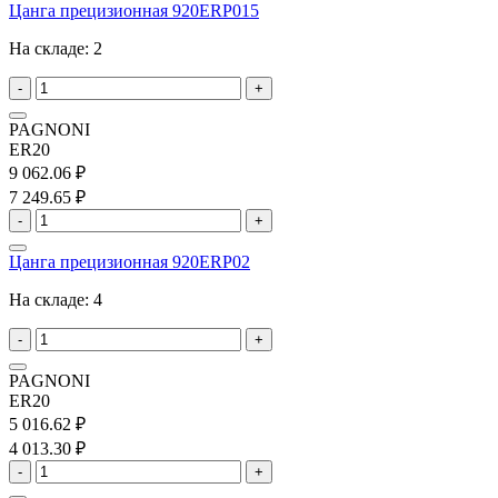
Цанга прецизионная 920ERP015
На складе:
2
-
+
PAGNONI
ER20
9 062.06 ₽
7 249.65 ₽
-
+
Цанга прецизионная 920ERP02
На складе:
4
-
+
PAGNONI
ER20
5 016.62 ₽
4 013.30 ₽
-
+