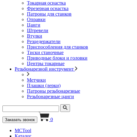
Токарная оснастка
Фрезерная оснастка
Патроны для станков
Оправки
Цанги
Штревели
Втулки
Резцедержатели
Приспособления для станков
Тиски станочные
Приводные блоки и головки
Центры токарные
Резьбонарезной инструмент
Метчики
Плашки (лерки)
Патроны резьбонарезные
Резьбонарезные цанги
0
Заказать звонок
MCTool
Каталог