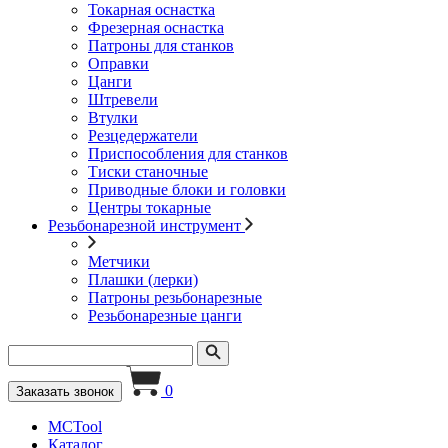
Токарная оснастка
Фрезерная оснастка
Патроны для станков
Оправки
Цанги
Штревели
Втулки
Резцедержатели
Приспособления для станков
Тиски станочные
Приводные блоки и головки
Центры токарные
Резьбонарезной инструмент
Метчики
Плашки (лерки)
Патроны резьбонарезные
Резьбонарезные цанги
0
Заказать звонок
MCTool
Каталог