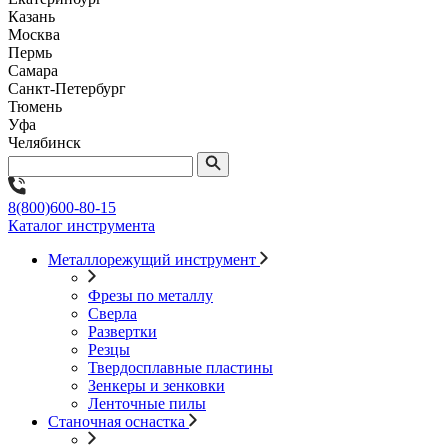
Казань
Москва
Пермь
Самара
Санкт-Петербург
Тюмень
Уфа
Челябинск
8(800)600-80-15
Каталог инструмента
Металлорежущий инструмент
Фрезы по металлу
Сверла
Развертки
Резцы
Твердосплавные пластины
Зенкеры и зенковки
Ленточные пилы
Станочная оснастка