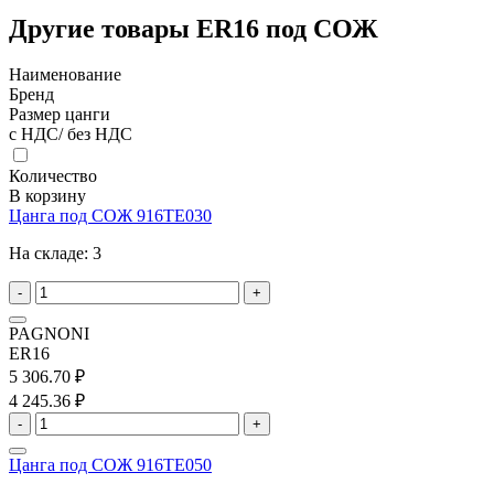
Другие товары ER16 под СОЖ
Наименование
Бренд
Размер цанги
с НДС/ без НДС
Количество
В корзину
Цанга под СОЖ 916TE030
На складе:
3
-
+
PAGNONI
ER16
5 306.70 ₽
4 245.36 ₽
-
+
Цанга под СОЖ 916TE050