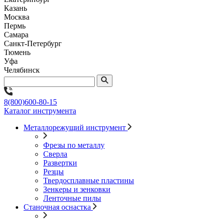
Казань
Москва
Пермь
Самара
Санкт-Петербург
Тюмень
Уфа
Челябинск
8(800)600-80-15
Каталог инструмента
Металлорежущий инструмент
Фрезы по металлу
Сверла
Развертки
Резцы
Твердосплавные пластины
Зенкеры и зенковки
Ленточные пилы
Станочная оснастка