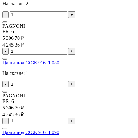
На складе:
2
-
+
PAGNONI
ER16
5 306.70 ₽
4 245.36 ₽
-
+
Цанга под СОЖ 916TE080
На складе:
1
-
+
PAGNONI
ER16
5 306.70 ₽
4 245.36 ₽
-
+
Цанга под СОЖ 916TE090