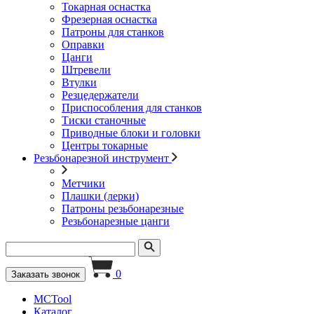
Токарная оснастка
Фрезерная оснастка
Патроны для станков
Оправки
Цанги
Штревели
Втулки
Резцедержатели
Приспособления для станков
Тиски станочные
Приводные блоки и головки
Центры токарные
Резьбонарезной инструмент
Метчики
Плашки (лерки)
Патроны резьбонарезные
Резьбонарезные цанги
0
Заказать звонок
MCTool
Каталог