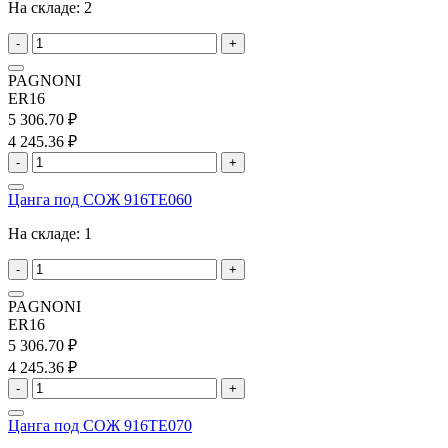
На складе:
2
-
+
PAGNONI
ER16
5 306.70 ₽
4 245.36 ₽
-
+
Цанга под СОЖ 916TE060
На складе:
1
-
+
PAGNONI
ER16
5 306.70 ₽
4 245.36 ₽
-
+
Цанга под СОЖ 916TE070