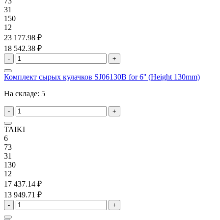
73
31
150
12
23 177.98 ₽
18 542.38 ₽
-
+
Комплект сырых кулачков SJ06130B for 6'' (Height 130mm)
На складе:
5
-
+
TAIKI
6
73
31
130
12
17 437.14 ₽
13 949.71 ₽
-
+