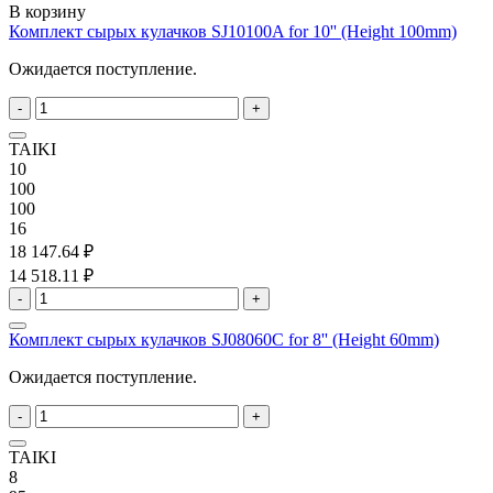
В корзину
Комплект сырых кулачков SJ10100A for 10'' (Height 100mm)
Ожидается поступление.
-
+
TAIKI
10
100
100
16
18 147.64 ₽
14 518.11 ₽
-
+
Комплект сырых кулачков SJ08060C for 8'' (Height 60mm)
Ожидается поступление.
-
+
TAIKI
8