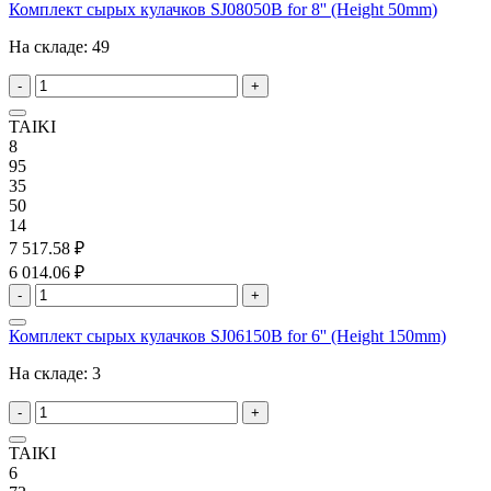
Комплект сырых кулачков SJ08050B for 8'' (Height 50mm)
На складе:
49
-
+
TAIKI
8
95
35
50
14
7 517.58 ₽
6 014.06 ₽
-
+
Комплект сырых кулачков SJ06150B for 6'' (Height 150mm)
На складе:
3
-
+
TAIKI
6