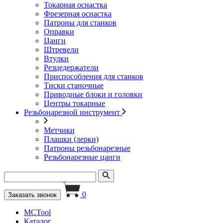
Токарная оснастка
Фрезерная оснастка
Патроны для станков
Оправки
Цанги
Штревели
Втулки
Резцедержатели
Приспособления для станков
Тиски станочные
Приводные блоки и головки
Центры токарные
Резьбонарезной инструмент
Метчики
Плашки (лерки)
Патроны резьбонарезные
Резьбонарезные цанги
0
Заказать звонок
MCTool
Каталог