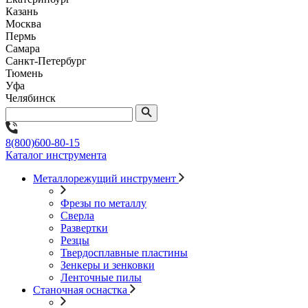
Казань
Москва
Пермь
Самара
Санкт-Петербург
Тюмень
Уфа
Челябинск
8(800)600-80-15
Каталог инструмента
Металлорежущий инструмент
Фрезы по металлу
Сверла
Развертки
Резцы
Твердосплавные пластины
Зенкеры и зенковки
Ленточные пилы
Станочная оснастка