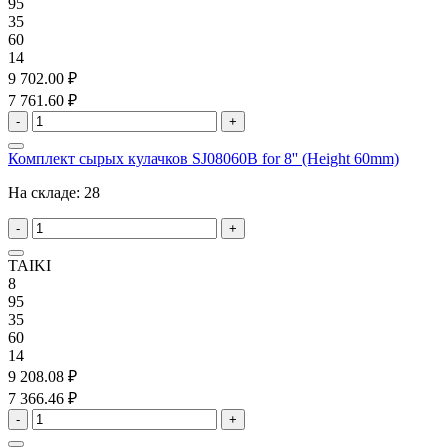
95
35
60
14
9 702.00 ₽
7 761.60 ₽
-
+
Комплект сырых кулачков SJ08060B for 8'' (Height 60mm)
На складе:
28
-
+
TAIKI
8
95
35
60
14
9 208.08 ₽
7 366.46 ₽
-
+