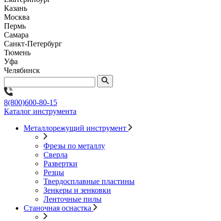
Казань
Москва
Пермь
Самара
Санкт-Петербург
Тюмень
Уфа
Челябинск
8(800)600-80-15
Каталог инструмента
Металлорежущий инструмент
Фрезы по металлу
Сверла
Развертки
Резцы
Твердосплавные пластины
Зенкеры и зенковки
Ленточные пилы
Станочная оснастка