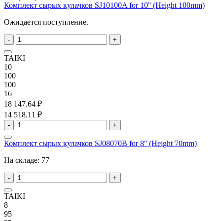
Комплект сырых кулачков SJ10100A for 10'' (Height 100mm)
Ожидается поступление.
-
+
TAIKI
10
100
100
16
18 147.64 ₽
14 518.11 ₽
-
+
Комплект сырых кулачков SJ08070B for 8'' (Height 70mm)
На складе:
77
-
+
TAIKI
8
95