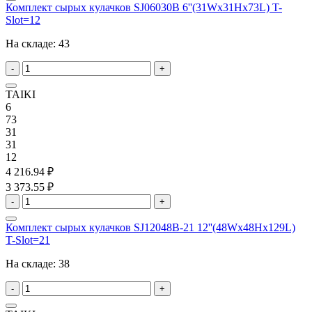
Комплект сырых кулачков SJ06030B 6''(31Wx31Hx73L) T-
Slot=12
На складе:
43
-
+
TAIKI
6
73
31
31
12
4 216.94 ₽
3 373.55 ₽
-
+
Комплект сырых кулачков SJ12048B-21 12''(48Wx48Hx129L)
T-Slot=21
На складе:
38
-
+