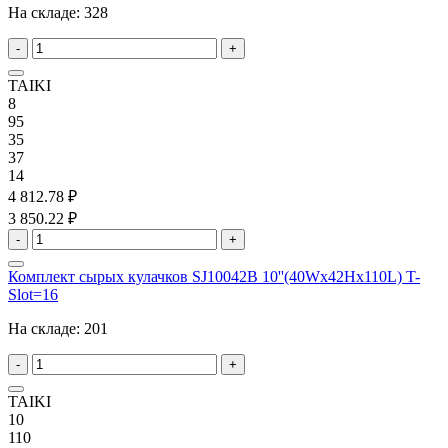
На складе:
328
-
+
TAIKI
8
95
35
37
14
4 812.78 ₽
3 850.22 ₽
-
+
Комплект сырых кулачков SJ10042B 10''(40Wx42Hx110L) T-
Slot=16
На складе:
201
-
+
TAIKI
10
110