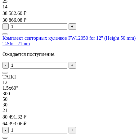
25
14
38 582.60 ₽
30 866.08 ₽
-
+
Комплект секторных кулачков FW12050 for 12'' (Height 50 mm)
T-Slot=21mm
Ожидается поступление.
-
+
TAIKI
12
1.5x60°
300
50
30
21
80 491.32 ₽
64 393.06 ₽
-
+