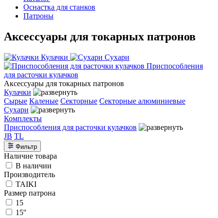
Оснастка для станков
Патроны
Аксессуары для токарных патронов
Кулачки
Сухари
Приспособления
для расточки кулачков
Аксессуары для токарных патронов
Кулачки
Сырые
Каленые
Секторные
Секторные алюминиевые
Сухари
Комплекты
Приспособления для расточки кулачков
JB
TL
Фильтр
Наличие товара
В наличии
Производитель
TAIKI
Размер патрона
15
15''