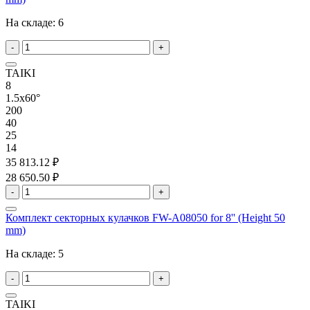
На складе:
6
-
+
TAIKI
8
1.5x60°
200
40
25
14
35 813.12 ₽
28 650.50 ₽
-
+
Комплект секторных кулачков FW-A08050 for 8'' (Height 50
mm)
На складе:
5
-
+
TAIKI