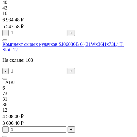
40
42
16
6 934.48 ₽
5 547.58 ₽
-
+
Комплект сырых кулачков SJ06036B 6''(31Wx36Hx73L) T-
Slot=12
На складе:
103
-
+
TAIKI
6
73
31
36
12
4 508.00 ₽
3 606.40 ₽
-
+