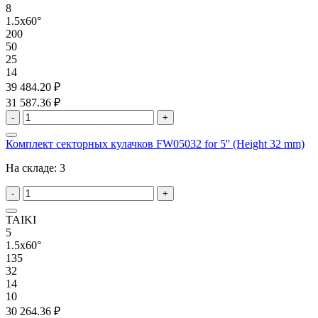
8
1.5x60°
200
50
25
14
39 484.20 ₽
31 587.36 ₽
-
+
Комплект секторных кулачков FW05032 for 5'' (Height 32 mm)
На складе:
3
-
+
TAIKI
5
1.5x60°
135
32
14
10
30 264.36 ₽