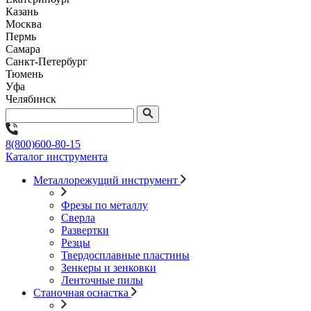
Казань
Москва
Пермь
Самара
Санкт-Петербург
Тюмень
Уфа
Челябинск
8(800)600-80-15
Каталог инструмента
Металлорежущий инструмент
Фрезы по металлу
Сверла
Развертки
Резцы
Твердосплавные пластины
Зенкеры и зенковки
Ленточные пилы
Станочная оснастка