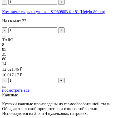
-
+
Комплект сырых кулачков SJ08080B for 8'' (Height 80mm)
На складе:
27
-
+
TAIKI
8
95
35
80
14
12 521.46 ₽
10 017.17 ₽
-
+
посмотреть все
Каленые
Кулачки каленые произведены из термообработанной стали.
Обладают высокой прочностью и износостойкостью.
Используются на 2, 3 и 4 кулачковых патронах.