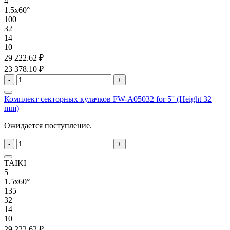
4
1.5x60°
100
32
14
10
29 222.62 ₽
23 378.10 ₽
-
+
Комплект секторных кулачков FW-A05032 for 5'' (Height 32
mm)
Ожидается поступление.
-
+
TAIKI
5
1.5x60°
135
32
14
10
29 222.62 ₽