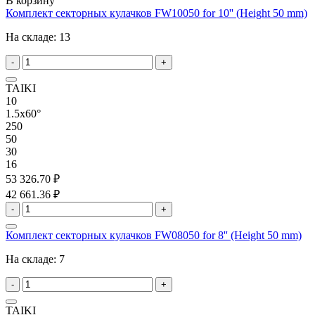
В корзину
Комплект секторных кулачков FW10050 for 10'' (Height 50 mm)
На складе:
13
-
+
TAIKI
10
1.5x60°
250
50
30
16
53 326.70 ₽
42 661.36 ₽
-
+
Комплект секторных кулачков FW08050 for 8'' (Height 50 mm)
На складе:
7
-
+
TAIKI