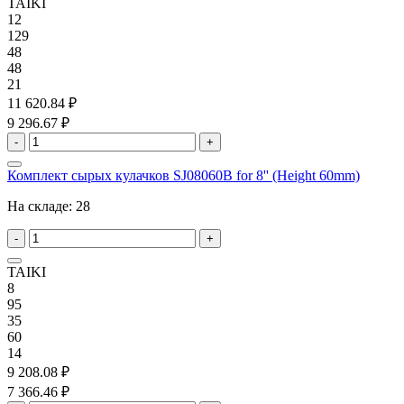
TAIKI
12
129
48
48
21
11 620.84 ₽
9 296.67 ₽
-
+
Комплект сырых кулачков SJ08060B for 8'' (Height 60mm)
На складе:
28
-
+
TAIKI
8
95
35
60
14
9 208.08 ₽
7 366.46 ₽