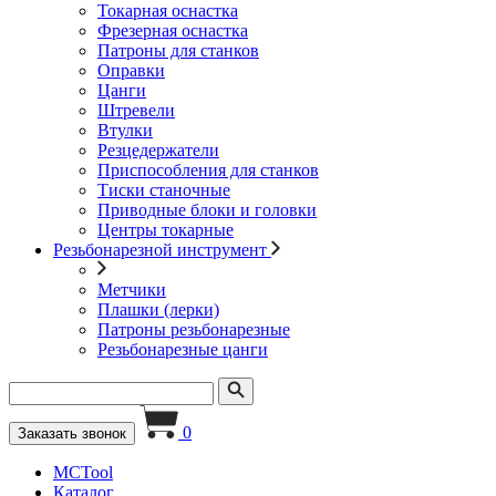
Токарная оснастка
Фрезерная оснастка
Патроны для станков
Оправки
Цанги
Штревели
Втулки
Резцедержатели
Приспособления для станков
Тиски станочные
Приводные блоки и головки
Центры токарные
Резьбонарезной инструмент
Метчики
Плашки (лерки)
Патроны резьбонарезные
Резьбонарезные цанги
0
Заказать звонок
MCTool
Каталог