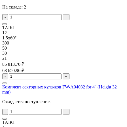
На складе:
2
-
+
TAIKI
12
1.5x60°
300
50
30
21
85 813.70 ₽
68 650.96 ₽
-
+
Комплект секторных кулачков FW-A04032 for 4'' (Height 32
mm)
Ожидается поступление.
-
+
TAIKI