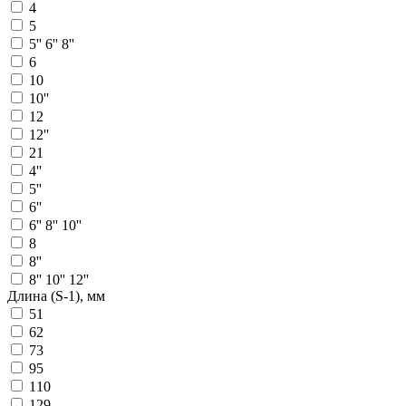
4
5
5'' 6'' 8''
6
10
10''
12
12''
21
4''
5''
6''
6'' 8'' 10''
8
8''
8'' 10'' 12''
Длина (S-1), мм
51
62
73
95
110
129