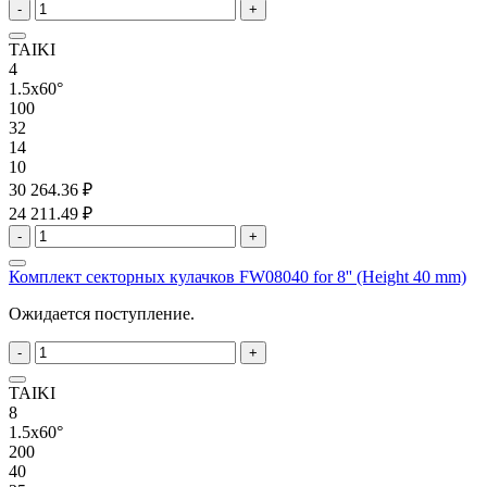
-
+
TAIKI
4
1.5x60°
100
32
14
10
30 264.36 ₽
24 211.49 ₽
-
+
Комплект секторных кулачков FW08040 for 8'' (Height 40 mm)
Ожидается поступление.
-
+
TAIKI
8
1.5x60°
200
40