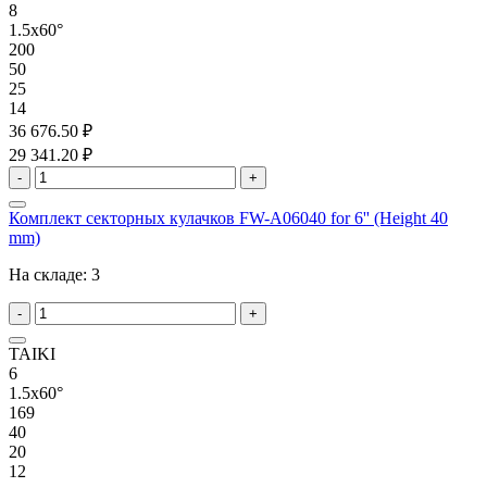
8
1.5x60°
200
50
25
14
36 676.50 ₽
29 341.20 ₽
-
+
Комплект секторных кулачков FW-A06040 for 6'' (Height 40
mm)
На складе:
3
-
+
TAIKI
6
1.5x60°
169
40
20
12