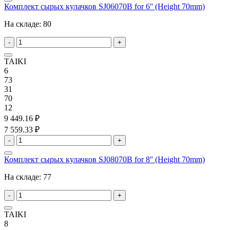
Комплект сырых кулачков SJ06070B for 6'' (Height 70mm)
На складе:
80
-
+
TAIKI
6
73
31
70
12
9 449.16 ₽
7 559.33 ₽
-
+
Комплект сырых кулачков SJ08070B for 8'' (Height 70mm)
На складе:
77
-
+
TAIKI
8