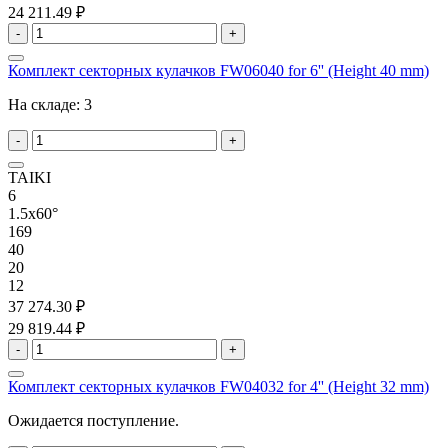
24 211.49 ₽
-
+
Комплект секторных кулачков FW06040 for 6'' (Height 40 mm)
На складе:
3
-
+
TAIKI
6
1.5x60°
169
40
20
12
37 274.30 ₽
29 819.44 ₽
-
+
Комплект секторных кулачков FW04032 for 4'' (Height 32 mm)
Ожидается поступление.