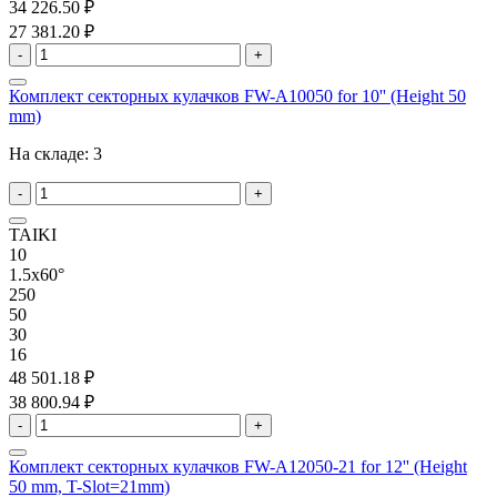
34 226.50 ₽
27 381.20 ₽
-
+
Комплект секторных кулачков FW-A10050 for 10'' (Height 50
mm)
На складе:
3
-
+
TAIKI
10
1.5x60°
250
50
30
16
48 501.18 ₽
38 800.94 ₽
-
+
Комплект секторных кулачков FW-A12050-21 for 12'' (Height
50 mm, T-Slot=21mm)