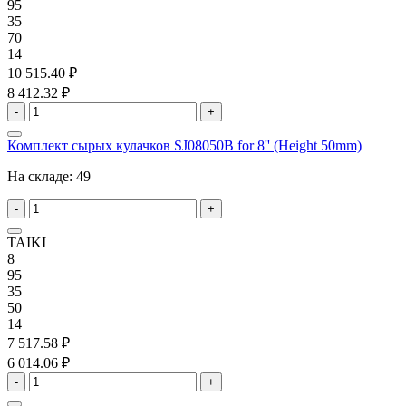
95
35
70
14
10 515.40 ₽
8 412.32 ₽
-
+
Комплект сырых кулачков SJ08050B for 8'' (Height 50mm)
На складе:
49
-
+
TAIKI
8
95
35
50
14
7 517.58 ₽
6 014.06 ₽
-
+