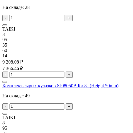
На складе:
28
-
+
TAIKI
8
95
35
60
14
9 208.08 ₽
7 366.46 ₽
-
+
Комплект сырых кулачков SJ08050B for 8'' (Height 50mm)
На складе:
49
-
+
TAIKI
8
95