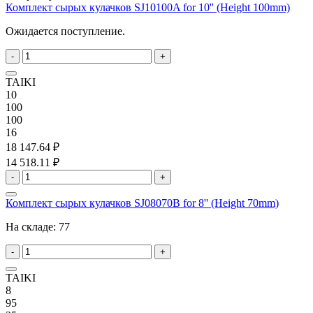
Комплект сырых кулачков SJ10100A for 10'' (Height 100mm)
Ожидается поступление.
-
+
TAIKI
10
100
100
16
18 147.64 ₽
14 518.11 ₽
-
+
Комплект сырых кулачков SJ08070B for 8'' (Height 70mm)
На складе:
77
-
+
TAIKI
8
95