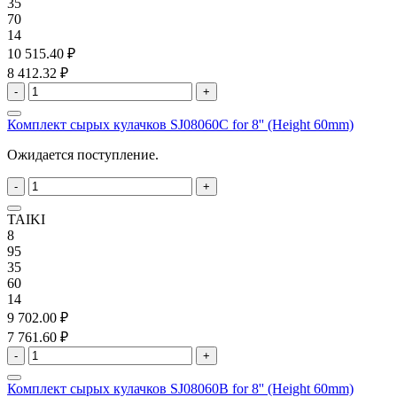
35
70
14
10 515.40 ₽
8 412.32 ₽
-
+
Комплект сырых кулачков SJ08060C for 8'' (Height 60mm)
Ожидается поступление.
-
+
TAIKI
8
95
35
60
14
9 702.00 ₽
7 761.60 ₽
-
+
Комплект сырых кулачков SJ08060B for 8'' (Height 60mm)