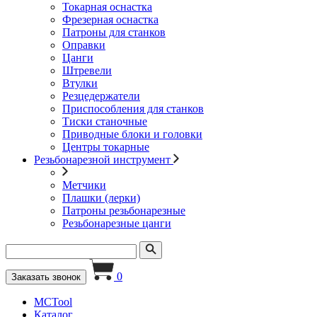
Токарная оснастка
Фрезерная оснастка
Патроны для станков
Оправки
Цанги
Штревели
Втулки
Резцедержатели
Приспособления для станков
Тиски станочные
Приводные блоки и головки
Центры токарные
Резьбонарезной инструмент
Метчики
Плашки (лерки)
Патроны резьбонарезные
Резьбонарезные цанги
0
Заказать звонок
MCTool
Каталог