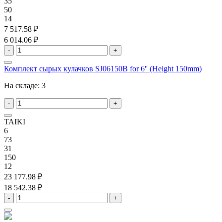
35
50
14
7 517.58 ₽
6 014.06 ₽
-
+
Комплект сырых кулачков SJ06150B for 6'' (Height 150mm)
На складе:
3
-
+
TAIKI
6
73
31
150
12
23 177.98 ₽
18 542.38 ₽
-
+