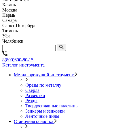
Казань
Москва
Пермь
Самара
Санкт-Петербург
Тюмень
Уфа
Челябинск
8(800)600-80-15
Каталог инструмента
Металлорежущий инструмент
Фрезы по металлу
Сверла
Развертки
Резцы
Твердосплавные пластины
Зенкеры и зенковки
Ленточные пилы
Станочная оснастка