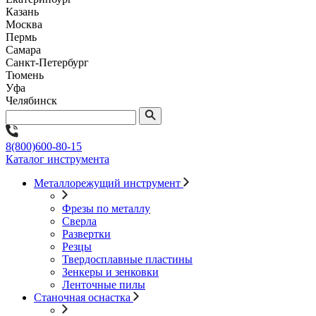
Казань
Москва
Пермь
Самара
Санкт-Петербург
Тюмень
Уфа
Челябинск
8(800)600-80-15
Каталог инструмента
Металлорежущий инструмент
Фрезы по металлу
Сверла
Развертки
Резцы
Твердосплавные пластины
Зенкеры и зенковки
Ленточные пилы
Станочная оснастка