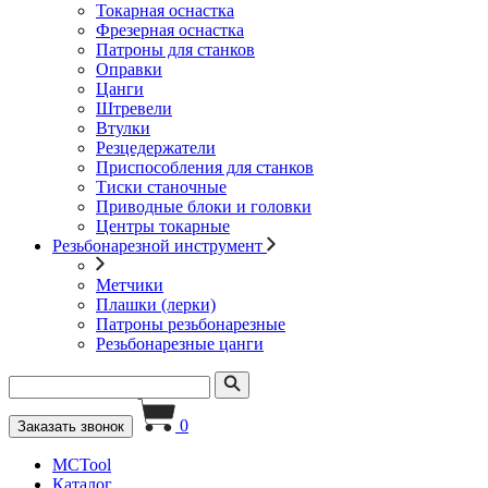
Токарная оснастка
Фрезерная оснастка
Патроны для станков
Оправки
Цанги
Штревели
Втулки
Резцедержатели
Приспособления для станков
Тиски станочные
Приводные блоки и головки
Центры токарные
Резьбонарезной инструмент
Метчики
Плашки (лерки)
Патроны резьбонарезные
Резьбонарезные цанги
0
Заказать звонок
MCTool
Каталог