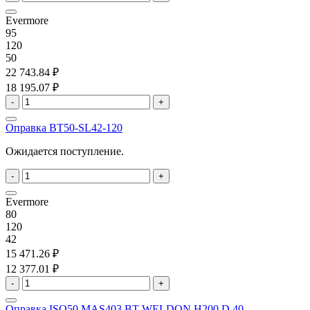
Evermore
95
120
50
22 743.84 ₽
18 195.07 ₽
-
+
Оправка BT50-SL42-120
Ожидается поступление.
-
+
Evermore
80
120
42
15 471.26 ₽
12 377.01 ₽
-
+
Оправка ISO50 MAS403 BT WELDON H200 D.40