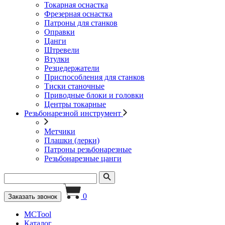
Токарная оснастка
Фрезерная оснастка
Патроны для станков
Оправки
Цанги
Штревели
Втулки
Резцедержатели
Приспособления для станков
Тиски станочные
Приводные блоки и головки
Центры токарные
Резьбонарезной инструмент
Метчики
Плашки (лерки)
Патроны резьбонарезные
Резьбонарезные цанги
0
Заказать звонок
MCTool
Каталог