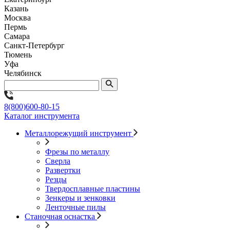
Казань
Москва
Пермь
Самара
Санкт-Петербург
Тюмень
Уфа
Челябинск
8(800)600-80-15
Каталог инструмента
Металлорежущий инструмент
Фрезы по металлу
Сверла
Развертки
Резцы
Твердосплавные пластины
Зенкеры и зенковки
Ленточные пилы
Станочная оснастка