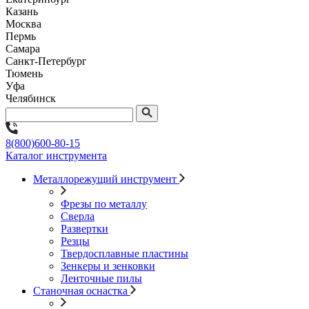
Казань
Москва
Пермь
Самара
Санкт-Петербург
Тюмень
Уфа
Челябинск
8(800)600-80-15
Каталог инструмента
Металлорежущий инструмент
Фрезы по металлу
Сверла
Развертки
Резцы
Твердосплавные пластины
Зенкеры и зенковки
Ленточные пилы
Станочная оснастка