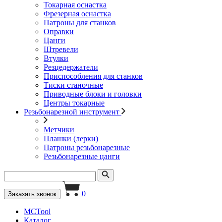
Токарная оснастка
Фрезерная оснастка
Патроны для станков
Оправки
Цанги
Штревели
Втулки
Резцедержатели
Приспособления для станков
Тиски станочные
Приводные блоки и головки
Центры токарные
Резьбонарезной инструмент
Метчики
Плашки (лерки)
Патроны резьбонарезные
Резьбонарезные цанги
0
Заказать звонок
MCTool
Каталог