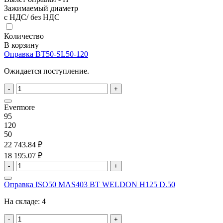
Зажимаемый диаметр
с НДС/ без НДС
Количество
В корзину
Оправка BT50-SL50-120
Ожидается поступление.
-
+
Evermore
95
120
50
22 743.84 ₽
18 195.07 ₽
-
+
Оправка ISO50 MAS403 BT WELDON H125 D.50
На складе:
4
-
+