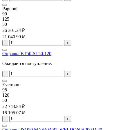
Pagnoni
90
125
50
26 301.24 ₽
21 040.99 ₽
-
+
Оправка BT50-SL50-120
Ожидается поступление.
-
+
Evermore
95
120
50
22 743.84 ₽
18 195.07 ₽
-
+
Оправка ISO50 MAS403 BT WELDON H200 D.40