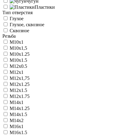
чугун
Пластики
Тип отверстия
Глухое
Глухое, сквозное
Сквозное
Резьба
M10x1
M10x1,5
M10x1.25
M10x1.5
M12x0.5
M12x1
M12x1,75
M12x1.25
M12x1.5
M12x1.75
M14x1
M14x1.25
M14x1.5
M14x2
M16x1
M16x1.5