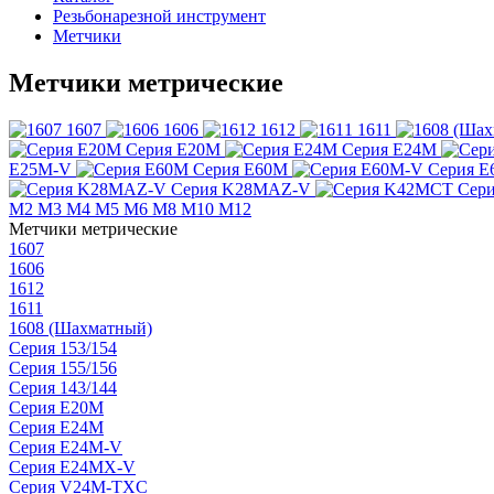
Резьбонарезной инструмент
Метчики
Метчики метрические
1607
1606
1612
1611
Серия E20M
Серия E24M
E25M-V
Серия E60M
Серия 
Серия K28MAZ-V
Сер
М2
М3
М4
М5
М6
М8
М10
М12
Метчики метрические
1607
1606
1612
1611
1608 (Шахматный)
Серия 153/154
Серия 155/156
Серия 143/144
Серия E20M
Серия E24M
Серия E24M-V
Серия E24MX-V
Серия V24M-TXC