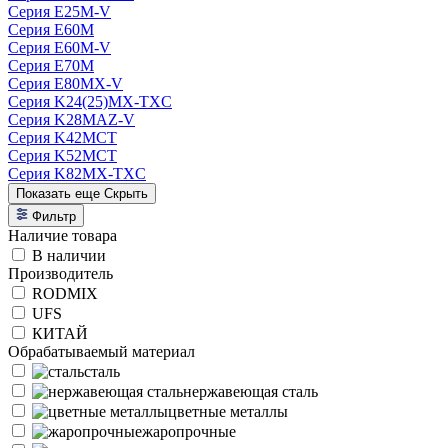
Серия E25M-V
Серия E60M
Серия E60M-V
Серия E70M
Серия E80MX-V
Серия K24(25)MX-TXC
Серия K28MAZ-V
Серия K42MCT
Серия K52MCT
Серия K82MX-TXC
Показать еще
Скрыть
Фильтр
Наличие товара
В наличии
Производитель
RODMIX
UFS
КИТАЙ
Обрабатываемый материал
сталь
нержавеющая сталь
цветные металлы
жаропрочные