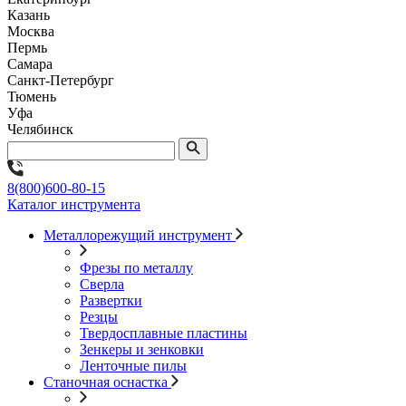
Казань
Москва
Пермь
Самара
Санкт-Петербург
Тюмень
Уфа
Челябинск
8(800)600-80-15
Каталог инструмента
Металлорежущий инструмент
Фрезы по металлу
Сверла
Развертки
Резцы
Твердосплавные пластины
Зенкеры и зенковки
Ленточные пилы
Станочная оснастка