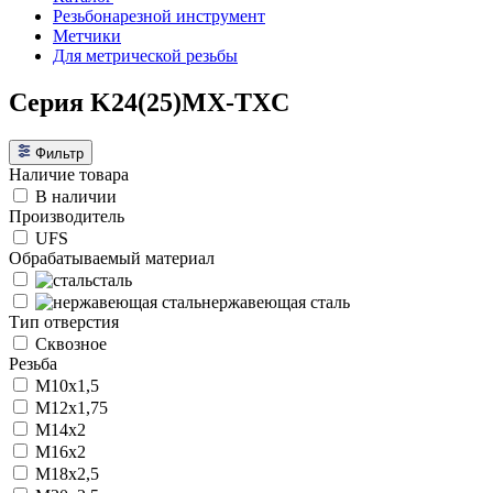
Резьбонарезной инструмент
Метчики
Для метрической резьбы
Серия K24(25)MX-TXC
Фильтр
Наличие товара
В наличии
Производитель
UFS
Обрабатываемый материал
сталь
нержавеющая сталь
Тип отверстия
Сквозное
Резьба
M10x1,5
M12x1,75
M14x2
M16x2
M18x2,5