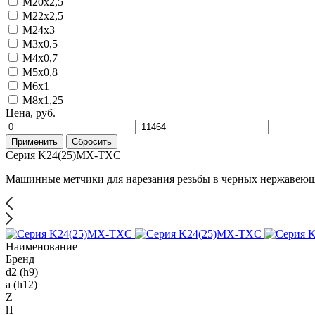
M20x2,5
M22x2,5
M24x3
M3x0,5
M4x0,7
M5x0,8
M6x1
M8x1,25
Цена, руб.
Применить
Сбросить
Серия K24(25)MX-TXC
Машинные метчики для нарезания резьбы в черных нержавеющ
Наименование
Бренд
d2 (h9)
a (h12)
Z
l1