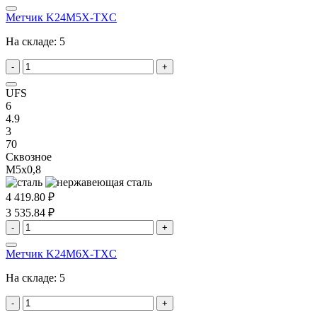
Метчик K24M5X-TXC
На складе:
5
-
+
UFS
6
4.9
3
70
Сквозное
M5x0,8
4 419.80 ₽
3 535.84 ₽
-
+
Метчик K24M6X-TXC
На складе:
5
-
+