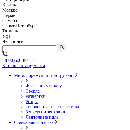
Казань
Москва
Пермь
Самара
Санкт-Петербург
Тюмень
Уфа
Челябинск
8(800)600-80-15
Каталог инструмента
Металлорежущий инструмент
Фрезы по металлу
Сверла
Развертки
Резцы
Твердосплавные пластины
Зенкеры и зенковки
Ленточные пилы
Станочная оснастка