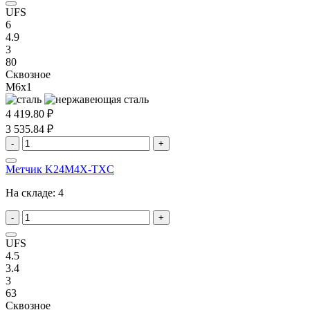
UFS
6
4.9
3
80
Сквозное
M6x1
4 419.80 ₽
3 535.84 ₽
-
+
Метчик K24M4X-TXC
На складе:
4
-
+
UFS
4.5
3.4
3
63
Сквозное