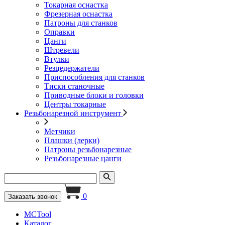
Токарная оснастка
Фрезерная оснастка
Патроны для станков
Оправки
Цанги
Штревели
Втулки
Резцедержатели
Приспособления для станков
Тиски станочные
Приводные блоки и головки
Центры токарные
Резьбонарезной инструмент
Метчики
Плашки (лерки)
Патроны резьбонарезные
Резьбонарезные цанги
0
Заказать звонок
MCTool
Каталог