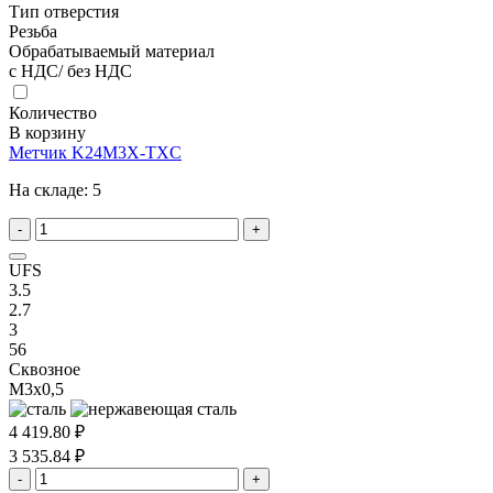
Тип отверстия
Резьба
Обрабатываемый материал
с НДС/ без НДС
Количество
В корзину
Метчик K24M3X-TXC
На складе:
5
-
+
UFS
3.5
2.7
3
56
Сквозное
M3x0,5
4 419.80 ₽
3 535.84 ₽
-
+