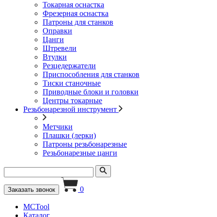
Токарная оснастка
Фрезерная оснастка
Патроны для станков
Оправки
Цанги
Штревели
Втулки
Резцедержатели
Приспособления для станков
Тиски станочные
Приводные блоки и головки
Центры токарные
Резьбонарезной инструмент
Метчики
Плашки (лерки)
Патроны резьбонарезные
Резьбонарезные цанги
0
Заказать звонок
MCTool
Каталог