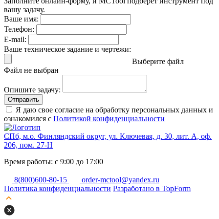
Заполните онлайн-форму, и MCTool подберет инструмент под
вашу задачу.
Ваше имя:
Телефон:
E-mail:
Ваше техническое задание и чертежи:
Выберите файл
Файл не выбран
Опишите задачу:
Отправить
Я даю свое согласие на обработку персональных данных и
ознакомился с
Политикой конфиденциальности
СПб, м.о. Финляндский округ, ул. Ключевая, д. 30, лит. А, оф.
206, пом. 27-Н
Время работы: с 9:00 до 17:00
8(800)600-80-15
order-mctool@yandex.ru
Политика конфиденциальности
Разработано в TopForm