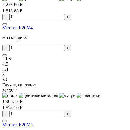
2 273.60 ₽
1 818.88 ₽
-
+
Метчик E20M4
На складе:
8
-
+
UFS
4.5
3.4
3
63
Глухое, сквозное
M4x0,7
1 905.12 ₽
1 524.10 ₽
-
+
Метчик E20M5