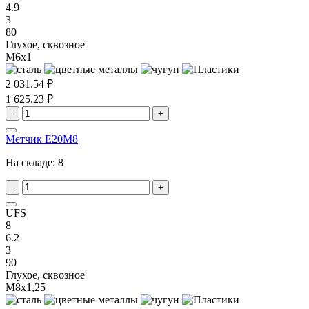
4.9
3
80
Глухое, сквозное
M6x1
2 031.54 ₽
1 625.23 ₽
-
+
Метчик E20M8
На складе:
8
-
+
UFS
8
6.2
3
90
Глухое, сквозное
M8x1,25