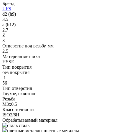
Бренд
UFS
d2 (h9)
3.5
a (h12)
2.7
Z
3
Отверстие под резьбу, мм
2.5
Материал метчика
HSSE
Тип покрытия
без покрытия
l1
56
Тип отверстия
Глухое, сквозное
Резьба
M3x0,5
Класс точности
ISO2/6H
Обрабатываемый материал
сталь
цветные металлы