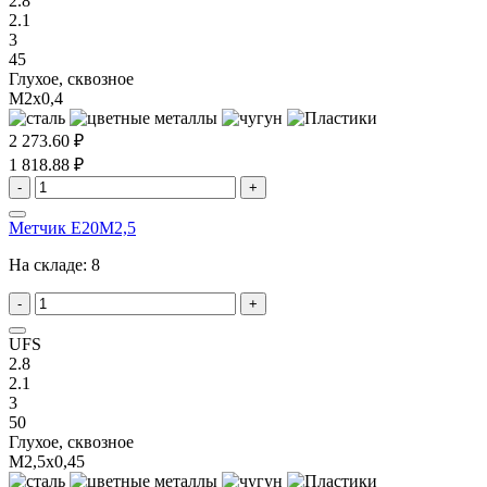
2.8
2.1
3
45
Глухое, сквозное
M2x0,4
2 273.60 ₽
1 818.88 ₽
-
+
Метчик E20M2,5
На складе:
8
-
+
UFS
2.8
2.1
3
50
Глухое, сквозное
M2,5x0,45