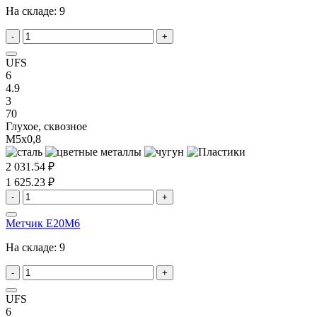
На складе:
9
-
+
UFS
6
4.9
3
70
Глухое, сквозное
M5x0,8
2 031.54 ₽
1 625.23 ₽
-
+
Метчик E20M6
На складе:
9
-
+
UFS
6