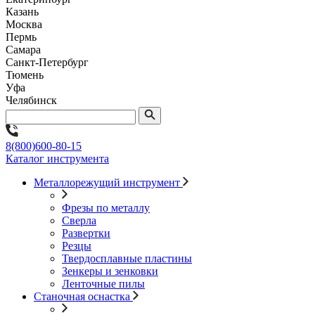
Казань
Москва
Пермь
Самара
Санкт-Петербург
Тюмень
Уфа
Челябинск
8(800)600-80-15
Каталог инструмента
Металлорежущий инструмент
Фрезы по металлу
Сверла
Развертки
Резцы
Твердосплавные пластины
Зенкеры и зенковки
Ленточные пилы
Станочная оснастка