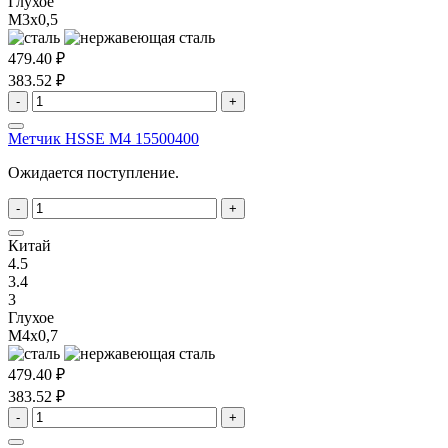
Глухое
M3x0,5
479.40 ₽
383.52 ₽
-
+
Метчик HSSE M4 15500400
Ожидается поступление.
-
+
Китай
4.5
3.4
3
Глухое
M4x0,7
479.40 ₽
383.52 ₽
-
+