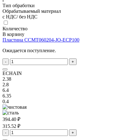
Тип обработки
Обрабатываемый материал
с НДС/ без НДС
Количество
В корзину
Пластина ССMT060204-JO-ECP100
Ожидается поступление.
-
+
ECHAIN
2.38
2.8
6.4
6.35
0.4
394.40 ₽
315.52 ₽
-
+