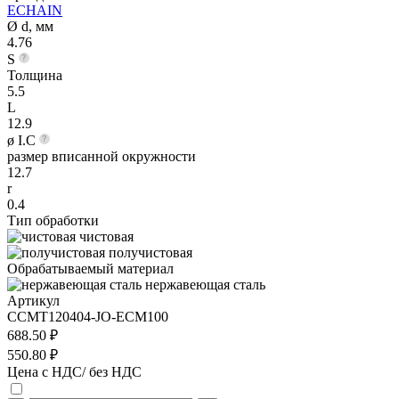
ECHAIN
Ø d, мм
4.76
S
Толщина
5.5
L
12.9
ø I.C
размер вписанной окружности
12.7
r
0.4
Тип обработки
чистовая
получистовая
Обрабатываемый материал
нержавеющая сталь
Артикул
CCMT120404-JO-ECM100
688.50 ₽
550.80 ₽
Цена с НДС/ без НДС