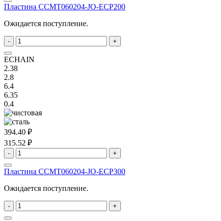
Пластина ССMT060204-JO-ECP200
Ожидается поступление.
-
+
ECHAIN
2.38
2.8
6.4
6.35
0.4
394.40 ₽
315.52 ₽
-
+
Пластина ССMT060204-JO-ECP300
Ожидается поступление.
-
+