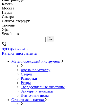
Казань
Москва
Пермь
Самара
Санкт-Петербург
Тюмень
Уфа
Челябинск
8(800)600-80-15
Каталог инструмента
Металлорежущий инструмент
Фрезы по металлу
Сверла
Развертки
Резцы
Твердосплавные пластины
Зенкеры и зенковки
Ленточные пилы
Станочная оснастка