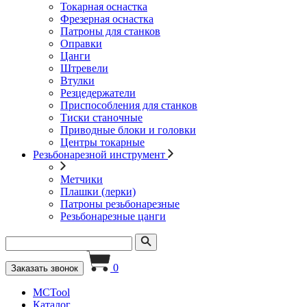
Токарная оснастка
Фрезерная оснастка
Патроны для станков
Оправки
Цанги
Штревели
Втулки
Резцедержатели
Приспособления для станков
Тиски станочные
Приводные блоки и головки
Центры токарные
Резьбонарезной инструмент
Метчики
Плашки (лерки)
Патроны резьбонарезные
Резьбонарезные цанги
0
Заказать звонок
MCTool
Каталог