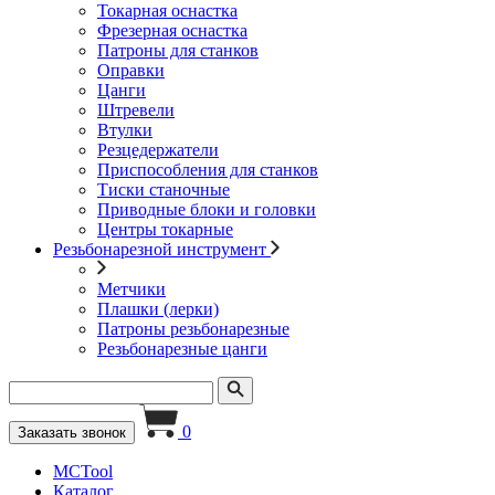
Токарная оснастка
Фрезерная оснастка
Патроны для станков
Оправки
Цанги
Штревели
Втулки
Резцедержатели
Приспособления для станков
Тиски станочные
Приводные блоки и головки
Центры токарные
Резьбонарезной инструмент
Метчики
Плашки (лерки)
Патроны резьбонарезные
Резьбонарезные цанги
0
Заказать звонок
MCTool
Каталог