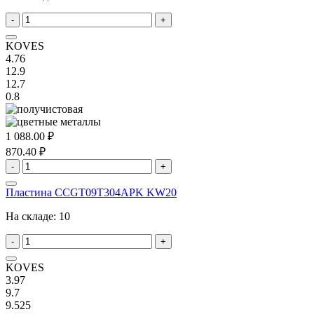
-
+
KOVES
4.76
12.9
12.7
0.8
1 088.00 ₽
870.40 ₽
-
+
Пластина CCGT09T304APK KW20
На складе:
10
-
+
KOVES
3.97
9.7
9.525