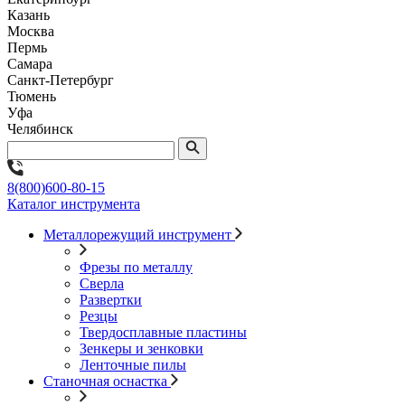
Казань
Москва
Пермь
Самара
Санкт-Петербург
Тюмень
Уфа
Челябинск
8(800)600-80-15
Каталог инструмента
Металлорежущий инструмент
Фрезы по металлу
Сверла
Развертки
Резцы
Твердосплавные пластины
Зенкеры и зенковки
Ленточные пилы
Станочная оснастка