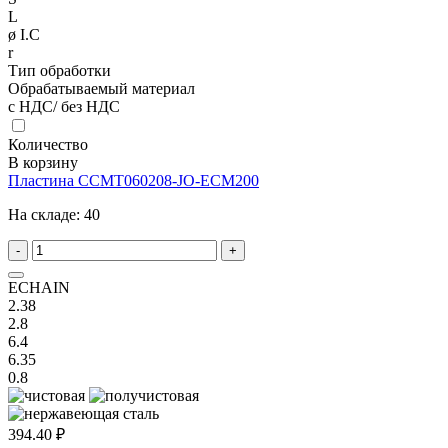
L
ø I.C
r
Тип обработки
Обрабатываемый материал
с НДС/ без НДС
Количество
В корзину
Пластина CCMT060208-JO-ECM200
На складе:
40
-
+
ECHAIN
2.38
2.8
6.4
6.35
0.8
394.40 ₽