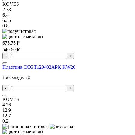
KOVES
2.38
6.4
6.35
0.8
675.75 ₽
540.60 ₽
-
+
Пластина CCGT120402APK KW20
На складе:
20
-
+
KOVES
4.76
12.9
12.7
0.2