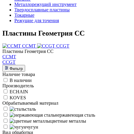
Металлорежущий инструмент
Твердосплавные пластины
Токарные
Режущие для точения
Пластины Геометрия CC
CCMT
CCGT
Пластины Геометрия CC
CCMT
CCGT
Фильтр
Наличие товара
В наличии
Производитель
ECHAIN
KOVES
Обрабатываемый материал
сталь
нержавеющая сталь
цветные металлы
чугун
Вид обработки