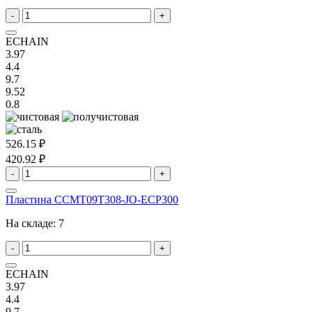
-
+
ECHAIN
3.97
4.4
9.7
9.52
0.8
526.15 ₽
420.92 ₽
-
+
Пластина CCMT09T308-JO-ECP300
На складе:
7
-
+
ECHAIN
3.97
4.4
9.7