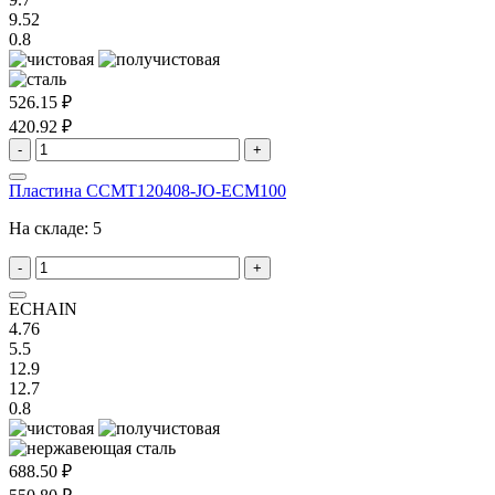
9.52
0.8
526.15 ₽
420.92 ₽
-
+
Пластина CCMT120408-JO-ECM100
На складе:
5
-
+
ECHAIN
4.76
5.5
12.9
12.7
0.8
688.50 ₽