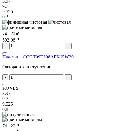
3.97
9.7
9.525
0.2
741.20 ₽
592.96 ₽
-
+
Пластина CCGT09T308APK KW20
Ожидается поступление.
-
+
KOVES
3.97
9.7
9.525
0.8
741.20 ₽