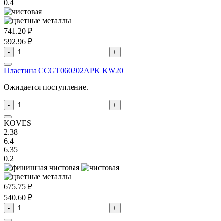
0.4
741.20 ₽
592.96 ₽
-
+
Пластина CCGT060202APK KW20
Ожидается поступление.
-
+
KOVES
2.38
6.4
6.35
0.2
675.75 ₽
540.60 ₽
-
+