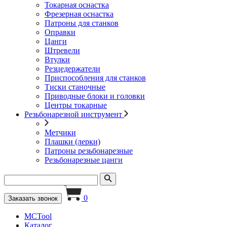
Токарная оснастка
Фрезерная оснастка
Патроны для станков
Оправки
Цанги
Штревели
Втулки
Резцедержатели
Приспособления для станков
Тиски станочные
Приводные блоки и головки
Центры токарные
Резьбонарезной инструмент
Метчики
Плашки (лерки)
Патроны резьбонарезные
Резьбонарезные цанги
0
Заказать звонок
MCTool
Каталог