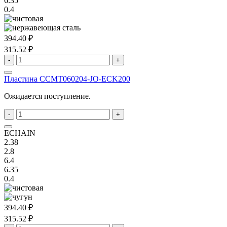
6.35
0.4
394.40 ₽
315.52 ₽
-
+
Пластина ССMT060204-JO-ECK200
Ожидается поступление.
-
+
ECHAIN
2.38
2.8
6.4
6.35
0.4
394.40 ₽
315.52 ₽