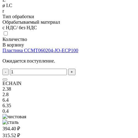
ø I.C
r
Тип обработки
Обрабатываемый материал
с НДС/ без НДС
Количество
В корзину
Пластина ССMT060204-JO-ECP100
Ожидается поступление.
-
+
ECHAIN
2.38
2.8
6.4
6.35
0.4
394.40 ₽
315.52 ₽