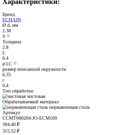
Характеристики:
Бренд
ECHAIN
Ø d, мм
2.38
S
Толщина
2.8
L
6.4
ø I.C
размер вписанной окружности
6.35
r
0.4
Тип обработки
чистовая
Обрабатываемый материал
нержавеющая сталь
Артикул
ССMT060204-JO-ECM100
394.40 ₽
315.52 ₽