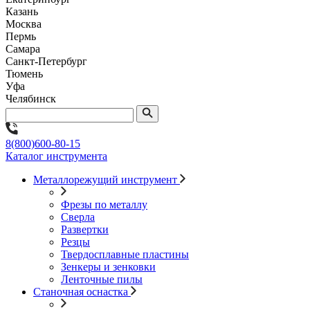
Казань
Москва
Пермь
Самара
Санкт-Петербург
Тюмень
Уфа
Челябинск
8(800)600-80-15
Каталог инструмента
Металлорежущий инструмент
Фрезы по металлу
Сверла
Развертки
Резцы
Твердосплавные пластины
Зенкеры и зенковки
Ленточные пилы
Станочная оснастка