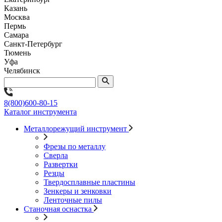
Казань
Москва
Пермь
Самара
Санкт-Петербург
Тюмень
Уфа
Челябинск
8(800)600-80-15
Каталог инструмента
Металлорежущий инструмент
Фрезы по металлу
Сверла
Развертки
Резцы
Твердосплавные пластины
Зенкеры и зенковки
Ленточные пилы
Станочная оснастка