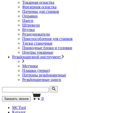
Токарная оснастка
Фрезерная оснастка
Патроны для станков
Оправки
Цанги
Штревели
Втулки
Резцедержатели
Приспособления для станков
Тиски станочные
Приводные блоки и головки
Центры токарные
Резьбонарезной инструмент
Метчики
Плашки (лерки)
Патроны резьбонарезные
Резьбонарезные цанги
0
Заказать звонок
MCTool
Каталог