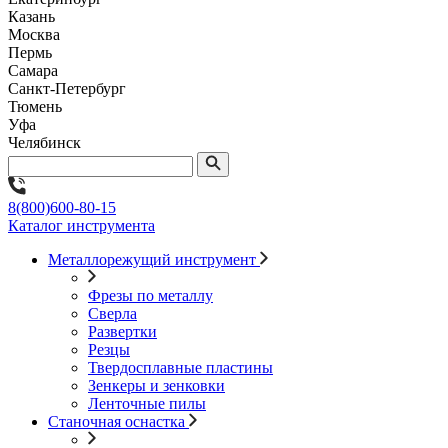
Казань
Москва
Пермь
Самара
Санкт-Петербург
Тюмень
Уфа
Челябинск
8(800)600-80-15
Каталог инструмента
Металлорежущий инструмент
Фрезы по металлу
Сверла
Развертки
Резцы
Твердосплавные пластины
Зенкеры и зенковки
Ленточные пилы
Станочная оснастка