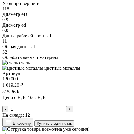
Угол при вершине
118
Диаметр øD
0.9
Диаметр ød
0.9
Длина рабочей части - I
11
Общая длина - L
32
Обрабатываемый материал
сталь
цветные металлы
Артикул
130.009
1 019.20 ₽
815.36 ₽
Цена с НДС/ без НДС
-
+
На складе:
12
В корзину
Купить в один клик