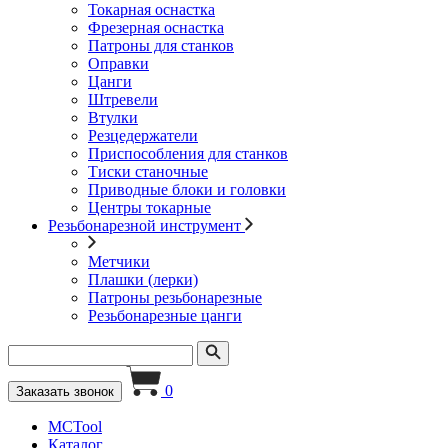
Токарная оснастка
Фрезерная оснастка
Патроны для станков
Оправки
Цанги
Штревели
Втулки
Резцедержатели
Приспособления для станков
Тиски станочные
Приводные блоки и головки
Центры токарные
Резьбонарезной инструмент
Метчики
Плашки (лерки)
Патроны резьбонарезные
Резьбонарезные цанги
0
Заказать звонок
MCTool
Каталог