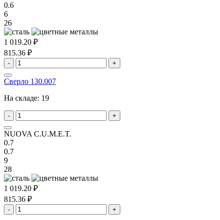
0.6
6
26
1 019.20 ₽
815.36 ₽
-
+
Сверло 130.007
На складе:
19
-
+
NUOVA C.U.M.E.T.
0.7
0.7
9
28
1 019.20 ₽
815.36 ₽
-
+