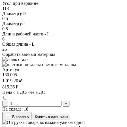
Угол при вершине
118
Диаметр øD
0.5
Диаметр ød
0.5
Длина рабочей части - I
6
Общая длина - L
26
Обрабатываемый материал
сталь
цветные металлы
Артикул
130.005
1 019.20 ₽
815.36 ₽
Цена с НДС/ без НДС
-
+
На складе:
18
В корзину
Купить в один клик