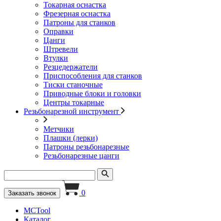
Токарная оснастка
Фрезерная оснастка
Патроны для станков
Оправки
Цанги
Штревели
Втулки
Резцедержатели
Приспособления для станков
Тиски станочные
Приводные блоки и головки
Центры токарные
Резьбонарезной инструмент
Метчики
Плашки (лерки)
Патроны резьбонарезные
Резьбонарезные цанги
0
Заказать звонок
MCTool
Каталог