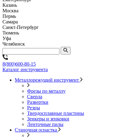
Казань
Москва
Пермь
Самара
Санкт-Петербург
Тюмень
Уфа
Челябинск
8(800)600-80-15
Каталог инструмента
Металлорежущий инструмент
Фрезы по металлу
Сверла
Развертки
Резцы
Твердосплавные пластины
Зенкеры и зенковки
Ленточные пилы
Станочная оснастка