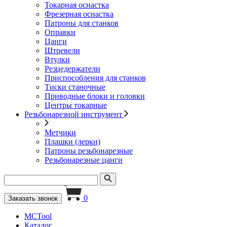
Токарная оснастка
Фрезерная оснастка
Патроны для станков
Оправки
Цанги
Штревели
Втулки
Резцедержатели
Приспособления для станков
Тиски станочные
Приводные блоки и головки
Центры токарные
Резьбонарезной инструмент
Метчики
Плашки (лерки)
Патроны резьбонарезные
Резьбонарезные цанги
0
Заказать звонок
MCTool
Каталог