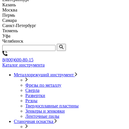
Казань
Москва
Пермь
Самара
Санкт-Петербург
Тюмень
Уфа
Челябинск
8(800)600-80-15
Каталог инструмента
Металлорежущий инструмент
Фрезы по металлу
Сверла
Развертки
Резцы
Твердосплавные пластины
Зенкеры и зенковки
Ленточные пилы
Станочная оснастка