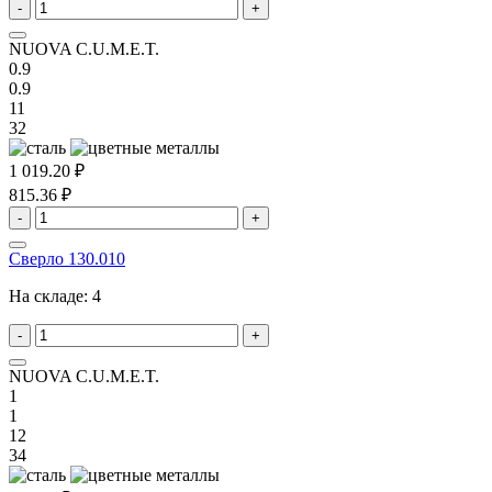
-
+
NUOVA C.U.M.E.T.
0.9
0.9
11
32
1 019.20 ₽
815.36 ₽
-
+
Сверло 130.010
На складе:
4
-
+
NUOVA C.U.M.E.T.
1
1
12
34