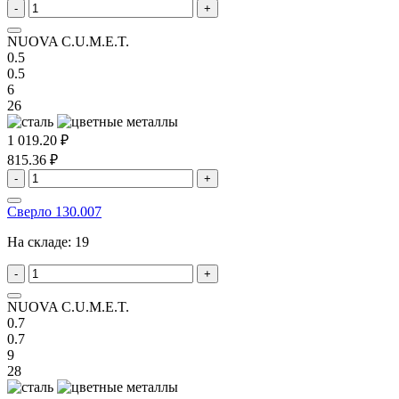
-
+
NUOVA C.U.M.E.T.
0.5
0.5
6
26
1 019.20 ₽
815.36 ₽
-
+
Сверло 130.007
На складе:
19
-
+
NUOVA C.U.M.E.T.
0.7
0.7
9
28