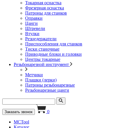
Токарная оснастка
Фрезерная оснастка
Патроны для станков
Оправки
Цанги
Штревели
Втулки
Резцедержатели
Приспособления для станков
Тиски станочные
Приводные блоки и головки
Центры токарные
Резьбонарезной инструмент
Метчики
Плашки (лерки)
Патроны резьбонарезные
Резьбонарезные цанги
0
Заказать звонок
MCTool
Каталог