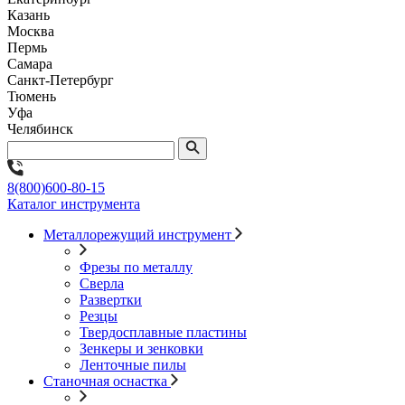
Казань
Москва
Пермь
Самара
Санкт-Петербург
Тюмень
Уфа
Челябинск
8(800)600-80-15
Каталог инструмента
Металлорежущий инструмент
Фрезы по металлу
Сверла
Развертки
Резцы
Твердосплавные пластины
Зенкеры и зенковки
Ленточные пилы
Станочная оснастка