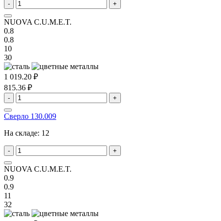
-
+
NUOVA C.U.M.E.T.
0.8
0.8
10
30
1 019.20 ₽
815.36 ₽
-
+
Сверло 130.009
На складе:
12
-
+
NUOVA C.U.M.E.T.
0.9
0.9
11
32