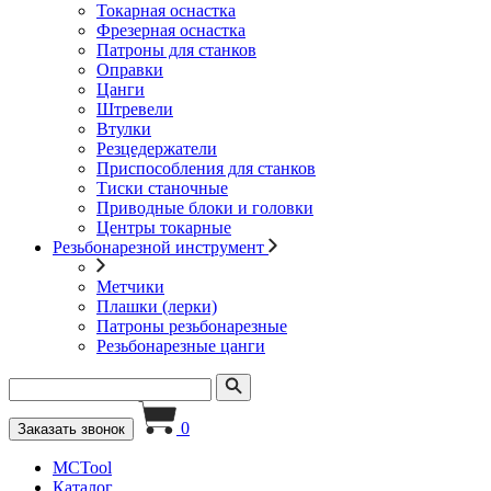
Токарная оснастка
Фрезерная оснастка
Патроны для станков
Оправки
Цанги
Штревели
Втулки
Резцедержатели
Приспособления для станков
Тиски станочные
Приводные блоки и головки
Центры токарные
Резьбонарезной инструмент
Метчики
Плашки (лерки)
Патроны резьбонарезные
Резьбонарезные цанги
0
Заказать звонок
MCTool
Каталог