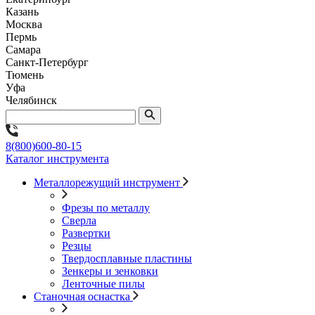
Казань
Москва
Пермь
Самара
Санкт-Петербург
Тюмень
Уфа
Челябинск
8(800)600-80-15
Каталог инструмента
Металлорежущий инструмент
Фрезы по металлу
Сверла
Развертки
Резцы
Твердосплавные пластины
Зенкеры и зенковки
Ленточные пилы
Станочная оснастка