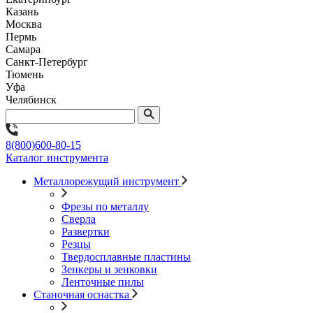
Казань
Москва
Пермь
Самара
Санкт-Петербург
Тюмень
Уфа
Челябинск
8(800)600-80-15
Каталог инструмента
Металлорежущий инструмент
Фрезы по металлу
Сверла
Развертки
Резцы
Твердосплавные пластины
Зенкеры и зенковки
Ленточные пилы
Станочная оснастка