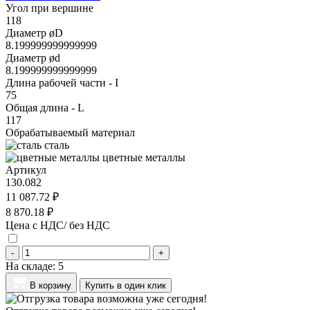
Угол при вершине
118
Диаметр øD
8.199999999999999
Диаметр ød
8.199999999999999
Длина рабочей части - I
75
Общая длина - L
117
Обрабатываемый материал
сталь
цветные металлы
Артикул
130.082
11 087.72 ₽
8 870.18 ₽
Цена с НДС/ без НДС
-
+
На складе:
5
В корзину
Купить в один клик