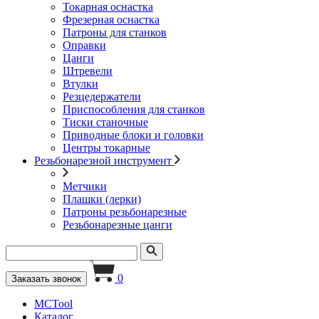
Токарная оснастка
Фрезерная оснастка
Патроны для станков
Оправки
Цанги
Штревели
Втулки
Резцедержатели
Приспособления для станков
Тиски станочные
Приводные блоки и головки
Центры токарные
Резьбонарезной инструмент
Метчики
Плашки (лерки)
Патроны резьбонарезные
Резьбонарезные цанги
0
Заказать звонок
MCTool
Каталог