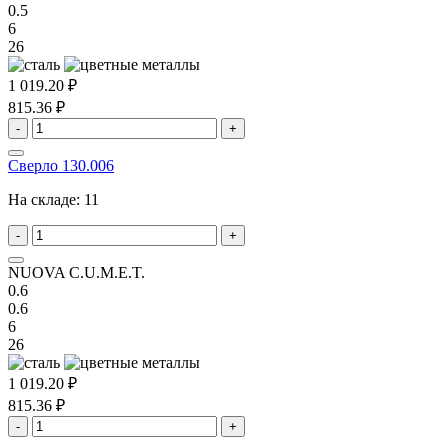
0.5
6
26
1 019.20 ₽
815.36 ₽
-
+
Сверло 130.006
На складе:
11
-
+
NUOVA C.U.M.E.T.
0.6
0.6
6
26
1 019.20 ₽
815.36 ₽
-
+