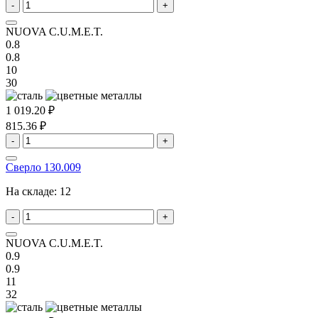
-
+
NUOVA C.U.M.E.T.
0.8
0.8
10
30
1 019.20 ₽
815.36 ₽
-
+
Сверло 130.009
На складе:
12
-
+
NUOVA C.U.M.E.T.
0.9
0.9
11
32