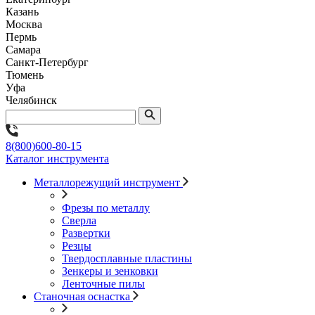
Казань
Москва
Пермь
Самара
Санкт-Петербург
Тюмень
Уфа
Челябинск
8(800)600-80-15
Каталог инструмента
Металлорежущий инструмент
Фрезы по металлу
Сверла
Развертки
Резцы
Твердосплавные пластины
Зенкеры и зенковки
Ленточные пилы
Станочная оснастка