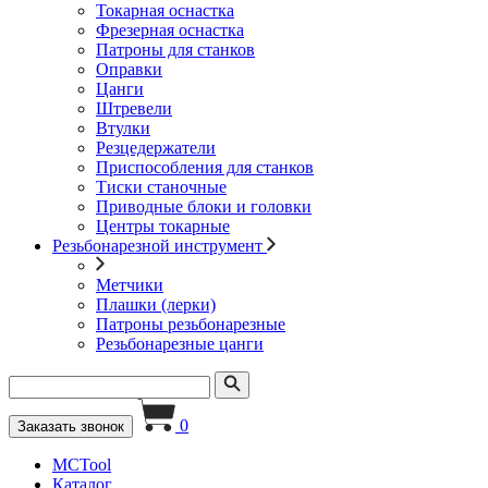
Токарная оснастка
Фрезерная оснастка
Патроны для станков
Оправки
Цанги
Штревели
Втулки
Резцедержатели
Приспособления для станков
Тиски станочные
Приводные блоки и головки
Центры токарные
Резьбонарезной инструмент
Метчики
Плашки (лерки)
Патроны резьбонарезные
Резьбонарезные цанги
0
Заказать звонок
MCTool
Каталог