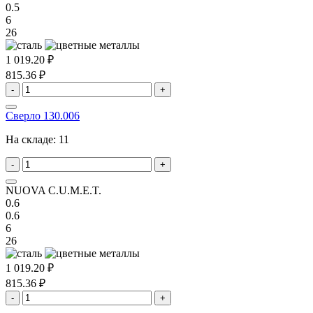
0.5
6
26
1 019.20 ₽
815.36 ₽
-
+
Сверло 130.006
На складе:
11
-
+
NUOVA C.U.M.E.T.
0.6
0.6
6
26
1 019.20 ₽
815.36 ₽
-
+