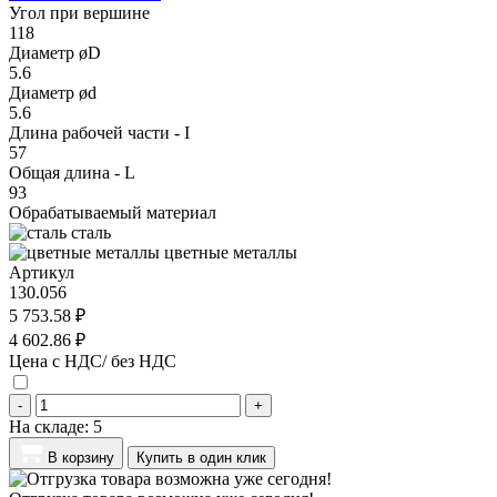
Угол при вершине
118
Диаметр øD
5.6
Диаметр ød
5.6
Длина рабочей части - I
57
Общая длина - L
93
Обрабатываемый материал
сталь
цветные металлы
Артикул
130.056
5 753.58 ₽
4 602.86 ₽
Цена с НДС/ без НДС
-
+
На складе:
5
В корзину
Купить в один клик