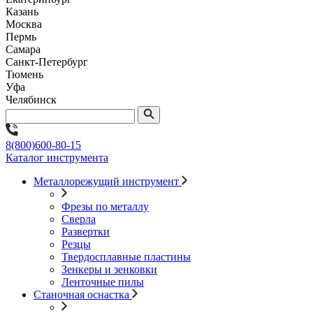
Казань
Москва
Пермь
Самара
Санкт-Петербург
Тюмень
Уфа
Челябинск
8(800)600-80-15
Каталог инструмента
Металлорежущий инструмент
Фрезы по металлу
Сверла
Развертки
Резцы
Твердосплавные пластины
Зенкеры и зенковки
Ленточные пилы
Станочная оснастка