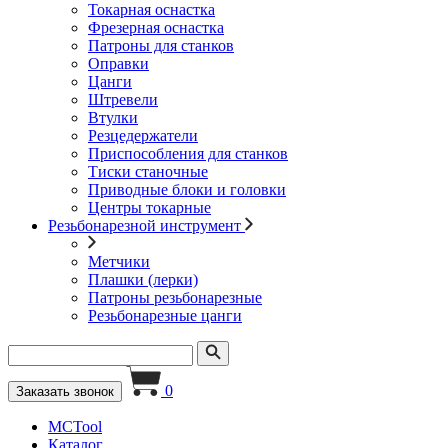
Токарная оснастка
Фрезерная оснастка
Патроны для станков
Оправки
Цанги
Штревели
Втулки
Резцедержатели
Приспособления для станков
Тиски станочные
Приводные блоки и головки
Центры токарные
Резьбонарезной инструмент
Метчики
Плашки (лерки)
Патроны резьбонарезные
Резьбонарезные цанги
0
Заказать звонок
MCTool
Каталог