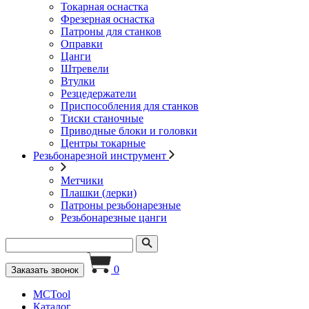
Токарная оснастка
Фрезерная оснастка
Патроны для станков
Оправки
Цанги
Штревели
Втулки
Резцедержатели
Приспособления для станков
Тиски станочные
Приводные блоки и головки
Центры токарные
Резьбонарезной инструмент
Метчики
Плашки (лерки)
Патроны резьбонарезные
Резьбонарезные цанги
0
Заказать звонок
MCTool
Каталог