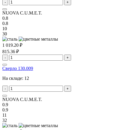
-
+
NUOVA C.U.M.E.T.
0.8
0.8
10
30
1 019.20 ₽
815.36 ₽
-
+
Сверло 130.009
На складе:
12
-
+
NUOVA C.U.M.E.T.
0.9
0.9
11
32