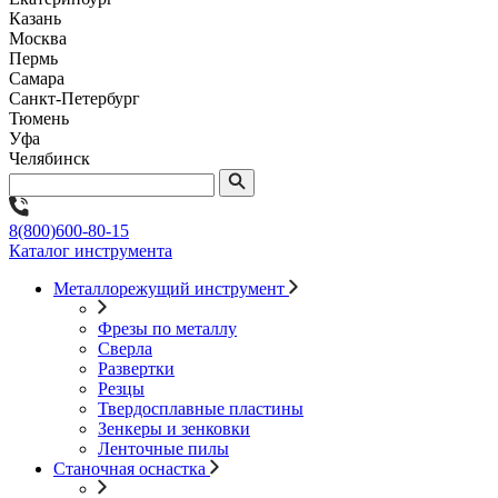
Казань
Москва
Пермь
Самара
Санкт-Петербург
Тюмень
Уфа
Челябинск
8(800)600-80-15
Каталог инструмента
Металлорежущий инструмент
Фрезы по металлу
Сверла
Развертки
Резцы
Твердосплавные пластины
Зенкеры и зенковки
Ленточные пилы
Станочная оснастка