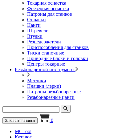
Токарная оснастка
Фрезерная оснастка
Патроны для станков
Оправки
Цанги
Штревели
Втулки
Резцедержатели
Приспособления для станков
Тиски станочные
Приводные блоки и головки
Центры токарные
Резьбонарезной инструмент
Метчики
Плашки (лерки)
Патроны резьбонарезные
Резьбонарезные цанги
0
Заказать звонок
MCTool
Каталог