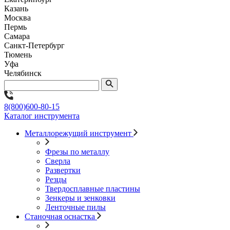
Казань
Москва
Пермь
Самара
Санкт-Петербург
Тюмень
Уфа
Челябинск
8(800)600-80-15
Каталог инструмента
Металлорежущий инструмент
Фрезы по металлу
Сверла
Развертки
Резцы
Твердосплавные пластины
Зенкеры и зенковки
Ленточные пилы
Станочная оснастка