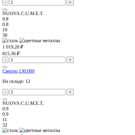
-
+
NUOVA C.U.M.E.T.
0.8
0.8
10
30
1 019.20 ₽
815.36 ₽
-
+
Сверло 130.009
На складе:
12
-
+
NUOVA C.U.M.E.T.
0.9
0.9
11
32